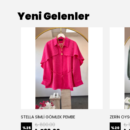
Yeni Gelenler
STELLA SİMLİ GÖMLEK PEMBE
ZERİN OYS
₺ 800.00
₺ 
%
25
%
20