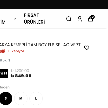
FIRSAT
0
YİM
ÜRÜNLERİ
ARYA KEMERLİ TAM BOY ELBİSE LACİVERT
Tükeniyor
Stok
:
3
₺ 1,200.00
%
29
₺ 849.00
Beden
S
M
L