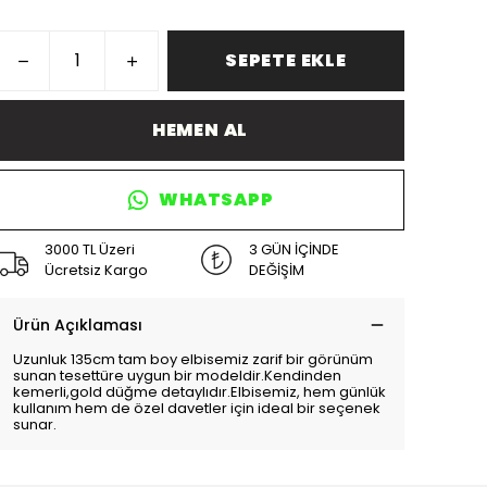
SEPETE EKLE
HEMEN AL
WHATSAPP
3000 TL Üzeri
3 GÜN İÇİNDE
Ücretsiz Kargo
DEĞİŞİM
Ürün Açıklaması
Uzunluk 135cm tam boy elbisemiz zarif bir görünüm
sunan tesettüre uygun bir modeldir.Kendinden
kemerli,gold düğme detaylıdır.Elbisemiz, hem günlük
kullanım hem de özel davetler için ideal bir seçenek
sunar.