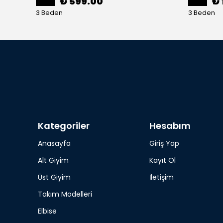
₺ 599.00
₺ 
3 Beden
3 Beden
Kategoriler
Hesabım
Anasayfa
Giriş Yap
Alt Giyim
Kayıt Ol
Üst Giyim
İletişim
Takım Modelleri
Elbise