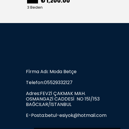
₺ 1,200.00
3 Beden
3 Bede
Fİrma Adı: Moda Betçe
Telefon:05529332127
Adres:FEVZİ ÇAKMAK MAH.
OSMANGAZİ CADDESİ NO 151/153
BAĞCILAR/İSTANBUL
E-Posta:
betul-esiyok@hotmail.com