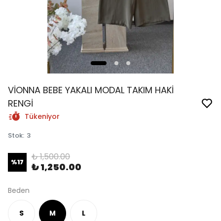
VİONNA BEBE YAKALI MODAL TAKIM HAKİ
RENGİ
Tükeniyor
Stok
:
3
₺ 1,500.00
%
17
₺ 1,250.00
Beden
S
M
L