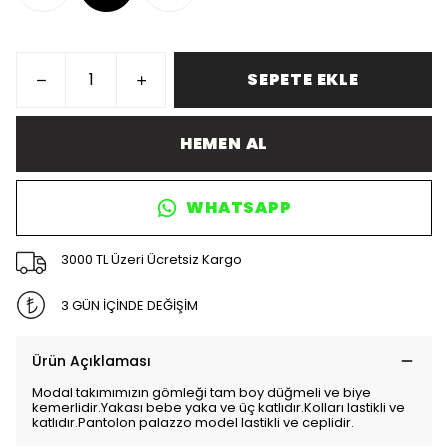
SEPETE EKLE
HEMEN AL
WHATSAPP
3000 TL Üzeri Ücretsiz Kargo
3 GÜN İÇİNDE DEĞİŞİM
Ürün Açıklaması
Modal takımımızın gömleği tam boy düğmeli ve biye
kemerlidir.Yakası bebe yaka ve üç katlıdır.Kolları lastikli ve
katlıdır.Pantolon palazzo model lastikli ve ceplidir.