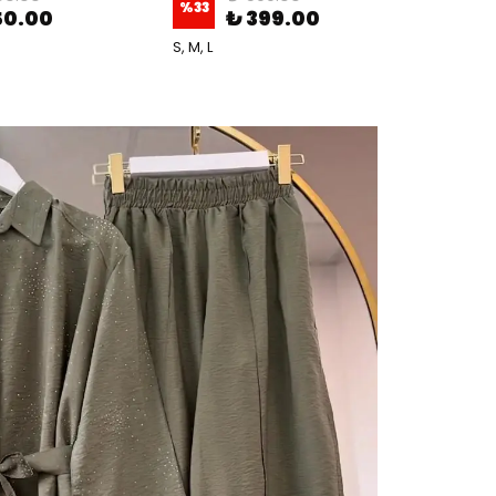
%
33
%
33
50.00
₺ 399.00
S, M, L
S, M, L