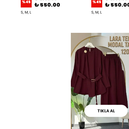
%
45
%
45
₺ 550.00
₺ 550.0
S, M, L
S, M, L
TIKLA AL