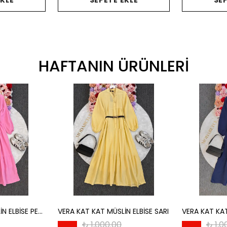
EKLE
SEPETE EKLE
SEP
HAFTANIN ÜRÜNLERİ
VERA KAT KAT MÜSLİN ELBİSE PEMBE
VERA KAT KAT MÜSLİN ELBİSE SARI
₺ 1,000.00
₺ 1,0