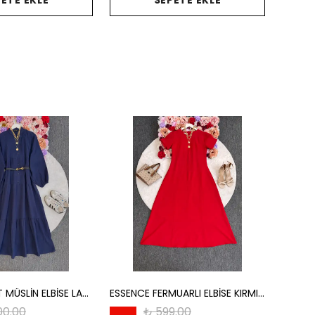
ETE EKLE
SEPETE EKLE
VERA KAT KAT MÜSLİN ELBİSE LACİVERT
ESSENCE FERMUARLI ELBİSE KIRMIZI
00.00
₺ 599.00