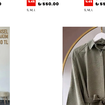
%
45
%
45
0
₺ 550.00
₺ 5
S, M, L
S, M, L