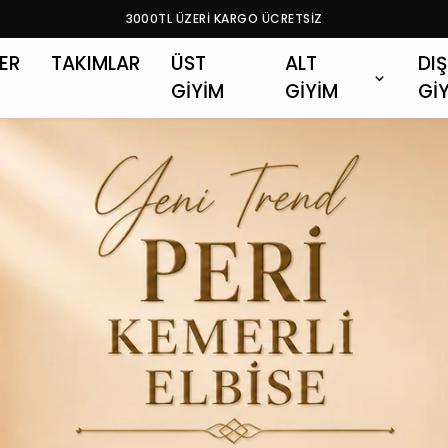
3000TL ÜZERİ KARGO ÜCRETSİZ
LER
TAKIMLAR
ÜST
ALT
DIŞ
GİYİM
GİYİM
Gİ