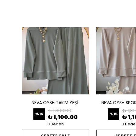
ükendi
KAMPANYALI NAKIŞLI TAKIM AÇIK GRİ
NEVA OYSH TAKIM YEŞİL
NEVA OYSH SPOR
₺ 1,300.00
₺ 1,3
%
15
%
15
0
₺ 1,100.00
₺ 1,
3 Beden
3 Bede