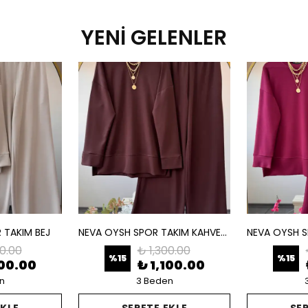
YENİ GELENLER
 TAKIM BEJ
NEVA OYSH SPOR TAKIM KAHVERENGİ
00.00
₺ 1,300.00
%
15
%
15
100.00
₺ 1,100.00
n
3 Beden