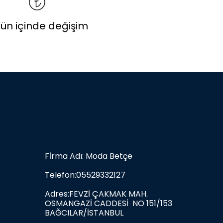
gün içinde değişim
Fİrma Adı: Moda Betçe
Telefon:05529332127
Adres:FEVZİ ÇAKMAK MAH.
OSMANGAZİ CADDESİ NO 151/153
BAĞCILAR/İSTANBUL