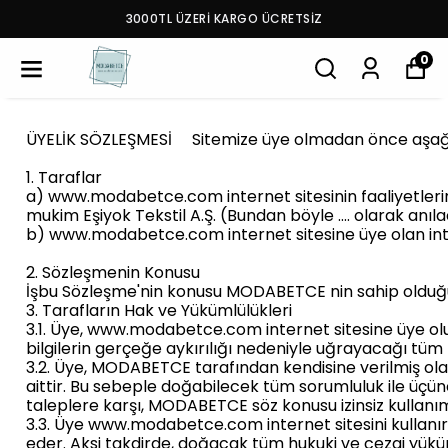
3000TL ÜZERİ KARGO ÜCRETSİZ
0
ÜYELİK SÖZLEŞMESİ Sitemize üye olmadan önce aşağıda
1. Taraflar
a) www.modabetce.com internet sitesinin faaliyetlerin
mukim Eşiyok Tekstil A.Ş. (Bundan böyle .... olarak anıla
b) www.modabetce.com internet sitesine üye olan inte
2. Sözleşmenin Konusu
İşbu Sözleşme'nin konusu MODABETCE nin sahip olduğ
3. Tarafların Hak ve Yükümlülükleri
3.1. Üye, www.modabetce.com internet sitesine üye olu
bilgilerin gerçeğe aykırılığı nedeniyle uğrayacağı tü
3.2. Üye, MODABETCE tarafından kendisine verilmiş olan
aittir. Bu sebeple doğabilecek tüm sorumluluk ile üçün
taleplere karşı, MODABETCE söz konusu izinsiz kullanım
3.3. Üye www.modabetce.com internet sitesini kullanı
eder. Aksi takdirde, doğacak tüm hukuki ve cezai yü