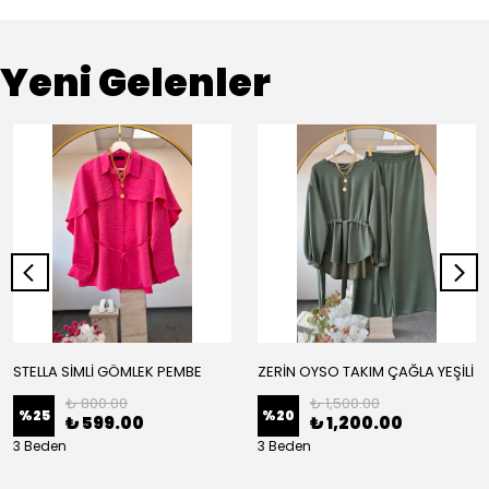
Yeni Gelenler
STELLA SİMLİ GÖMLEK PEMBE
ZERİN OYSO TAKIM ÇAĞLA YEŞİLİ
₺ 800.00
₺ 1,500.00
%
25
%
20
₺ 599.00
₺ 1,200.00
3 Beden
3 Beden