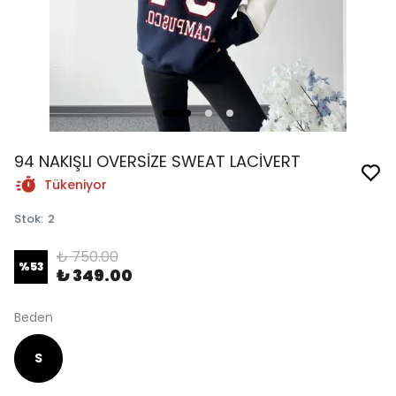
94 NAKIŞLI OVERSİZE SWEAT LACİVERT
Tükeniyor
Stok
:
2
₺ 750.00
%
53
₺ 349.00
Beden
S