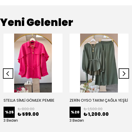
Yeni Gelenler
STELLA SİMLİ GÖMLEK PEMBE
ZERİN OYSO TAKIM ÇAĞLA YEŞİLİ
₺ 800.00
₺ 1,500.00
%
25
%
20
₺ 599.00
₺ 1,200.00
3 Beden
3 Beden