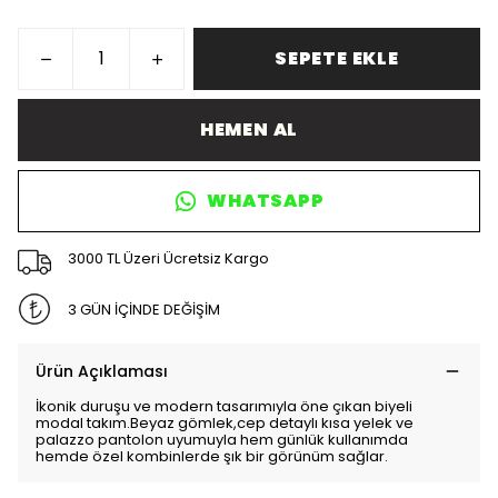
SEPETE EKLE
HEMEN AL
WHATSAPP
3000 TL Üzeri Ücretsiz Kargo
3 GÜN İÇİNDE DEĞİŞİM
Ürün Açıklaması
İkonik duruşu ve modern tasarımıyla öne çıkan biyeli
modal takım.Beyaz gömlek,cep detaylı kısa yelek ve
palazzo pantolon uyumuyla hem günlük kullanımda
hemde özel kombinlerde şık bir görünüm sağlar.