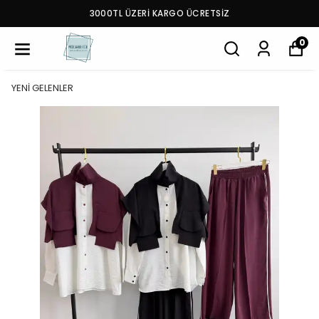
3000TL ÜZERİ KARGO ÜCRETSİZ
0
YENİ GELENLER