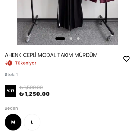
AHENK CEPLİ MODAL TAKIM MÜRDÜM
Tükeniyor
Stok
:
1
₺ 1,500.00
%
17
₺ 1,250.00
Beden
M
L