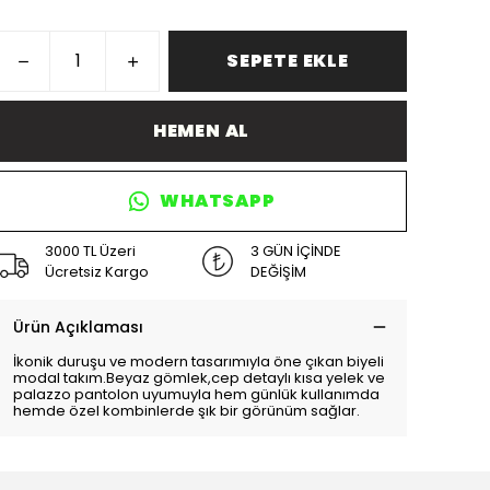
SEPETE EKLE
HEMEN AL
WHATSAPP
3000 TL Üzeri
3 GÜN İÇİNDE
Ücretsiz Kargo
DEĞİŞİM
Ürün Açıklaması
İkonik duruşu ve modern tasarımıyla öne çıkan biyeli
modal takım.Beyaz gömlek,cep detaylı kısa yelek ve
palazzo pantolon uyumuyla hem günlük kullanımda
hemde özel kombinlerde şık bir görünüm sağlar.