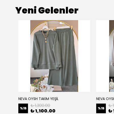
Yeni Gelenler
NEVA OYSH TAKIM YEŞİL
NEVA OYS
₺ 1,300.00
₺ 
%
15
%
15
₺ 1,100.00
₺ 