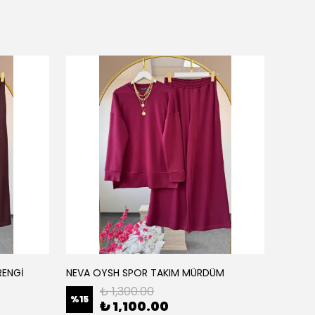
RENGİ
NEVA OYSH SPOR TAKIM MÜRDÜM
NEVA O
₺ 1,300.00
%
15
%
15
₺ 1,100.00