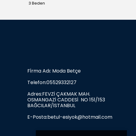
3 Beden
3 Bede
Fİrma Adı: Moda Betçe
Telefon:05529332127
Adres:FEVZİ ÇAKMAK MAH.
OSMANGAZİ CADDESİ NO 151/153
BAĞCILAR/İSTANBUL
E-Posta:
betul-esiyok@hotmail.com