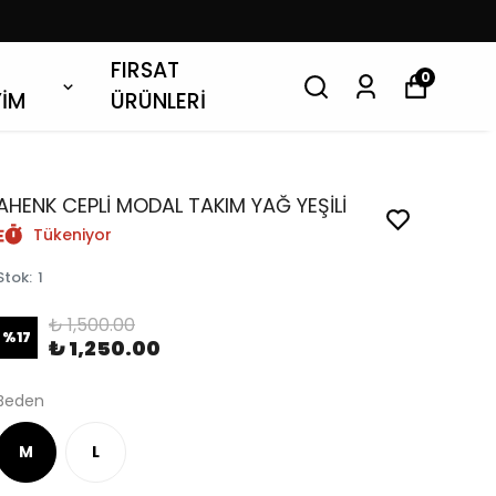
FIRSAT
0
YİM
ÜRÜNLERİ
AHENK CEPLİ MODAL TAKIM YAĞ YEŞİLİ
Tükeniyor
Stok
:
1
₺ 1,500.00
%
17
₺ 1,250.00
Beden
M
L