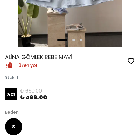
ALİNA GÖMLEK BEBE MAVİ
Tükeniyor
Stok
:
1
₺ 650.00
%
23
₺ 499.00
Beden
S