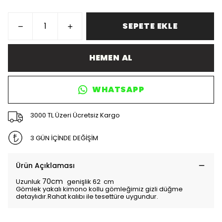
SEPETE EKLE
HEMEN AL
WHATSAPP
3000 TL Üzeri Ücretsiz Kargo
3 GÜN İÇİNDE DEĞİŞİM
Ürün Açıklaması
70cm
Uzunluk
genişlik 62 cm
Gömlek yakalı kimono kollu gömleğimiz gizli düğme
detaylıdır.Rahat kalıbı ile tesettüre uygundur.