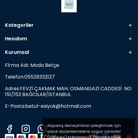
Kategoriler
Hesabım
Kurumsal
Fİrma Adı: Moda Betçe
Telefon:05529332127
Adres:FEVZİ ÇAKMAK MAH. OSMANGAZİ CADDESİ NO
151/153 BAĞCILAR/İSTANBUL
E-Posta:
betul-esiyok@hotmail.com
Alışveriş deneyiminizi iyileştirmek için
yasal düzenlemelere uygun çerezler
(cookies) kullanıyoruz. Detaylı bilgiye