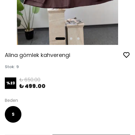
Alina gömlek kahverengi
Stok
:
9
₺ 650.00
%
23
₺ 499.00
Beden
S