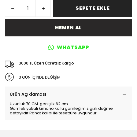
SEPETE EKLE
HEMEN AL
WHATSAPP
3000 TL Üzeri Ücretsiz Kargo
3 GÜN İÇİNDE DEĞİŞİM
Ürün Açıklaması
Uzunluk 70 CM genişlik 62 cm
Gömlek yakalı kimono kollu gömleğimiz gizli düğme
detaylıdır.Rahat kalıbı ile tesettüre uygundur.