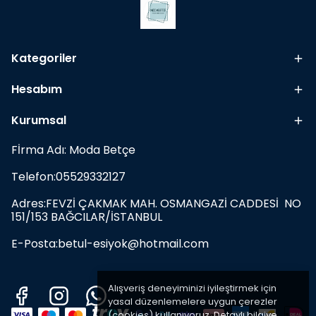
Kategoriler
Hesabım
Kurumsal
Fİrma Adı: Moda Betçe
Telefon:05529332127
Adres:FEVZİ ÇAKMAK MAH. OSMANGAZİ CADDESİ NO
151/153 BAĞCILAR/İSTANBUL
E-Posta:
betul-esiyok@hotmail.com
Alışveriş deneyiminizi iyileştirmek için
yasal düzenlemelere uygun çerezler
(cookies) kullanıyoruz. Detaylı bilgiye