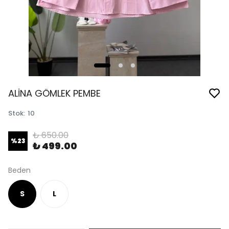
ALİNA GÖMLEK PEMBE
Stok
:
10
₺ 650.00
%
23
₺ 499.00
Beden
S
L