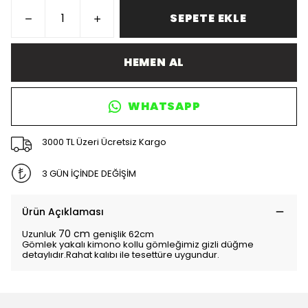
SEPETE EKLE
HEMEN AL
WHATSAPP
3000 TL Üzeri Ücretsiz Kargo
3 GÜN İÇİNDE DEĞİŞİM
Ürün Açıklaması
70 cm
Uzunluk
genişlik 62cm
Gömlek yakalı kimono kollu gömleğimiz gizli düğme
detaylıdır.Rahat kalıbı ile tesettüre uygundur.