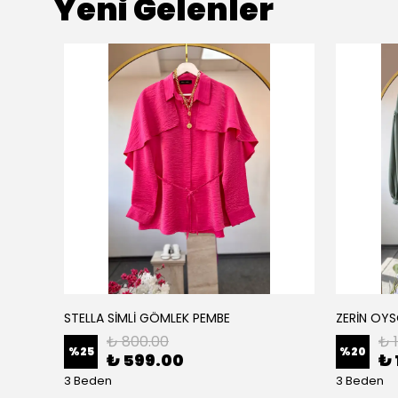
Yeni Gelenler
STELLA SİMLİ GÖMLEK PEMBE
ZERİN OYS
₺ 800.00
₺ 
%
25
%
20
₺ 599.00
₺ 
3 Beden
3 Beden