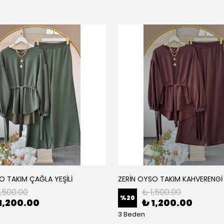
O TAKIM ÇAĞLA YEŞİLİ
ZERİN OYSO TAKIM KAHVERENGİ
1,500.00
₺ 1,500.00
%
20
1,200.00
₺ 1,200.00
3 Beden