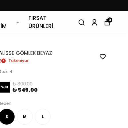
FIRSAT
0
YİM
ÜRÜNLERİ
ALİSSE GÖMLEK BEYAZ
Tükeniyor
Stok
:
4
₺ 800.00
%
31
₺ 549.00
Beden
S
M
L