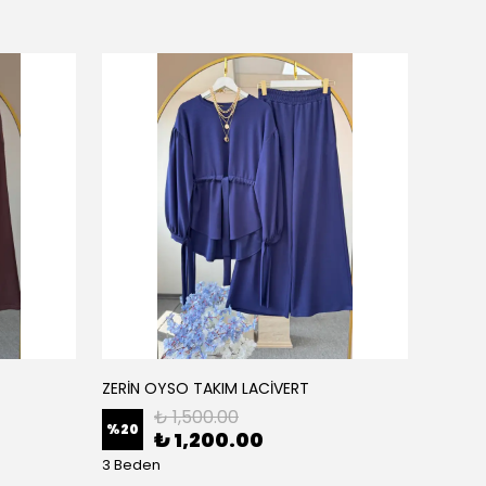
ZERİN OYSO TAKIM LACİVERT
ZERİN
₺ 1,500.00
%
20
%
20
₺ 1,200.00
3 Beden
3 Bede