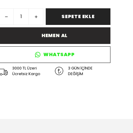
SEPETE EKLE
HEMEN AL
WHATSAPP
3000 TL Üzeri
3 GÜN İÇİNDE
Ücretsiz Kargo
DEĞİŞİM