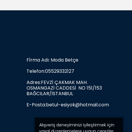
Fİrma Adı: Moda Betçe
Telefon:05529332127
Adres:FEVZİ ÇAKMAK MAH.
OSMANGAZİ CADDESİ NO 151/153
BAĞCILAR/İSTANBUL
E-Posta:
betul-esiyok@hotmail.com
Alışveriş deneyiminizi iyileştirmek için
yasal düzenlemelere uygun çerezler