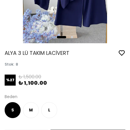
ALYA 3 LÜ TAKIM LACİVERT
Stok
:
8
₺ 1,500.00
%
27
₺ 1,100.00
Beden
S
M
L