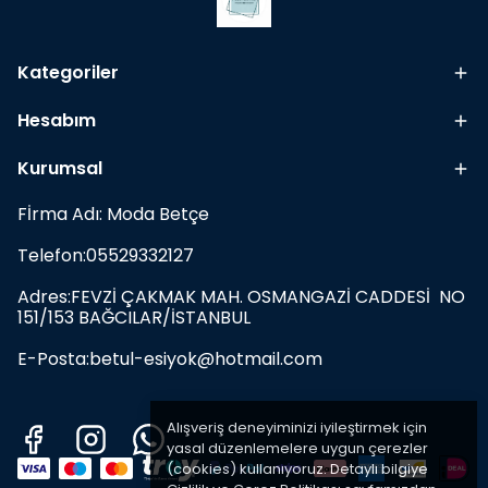
Kategoriler
Hesabım
Kurumsal
Fİrma Adı: Moda Betçe
Telefon:05529332127
Adres:FEVZİ ÇAKMAK MAH. OSMANGAZİ CADDESİ NO
151/153 BAĞCILAR/İSTANBUL
E-Posta:
betul-esiyok@hotmail.com
Alışveriş deneyiminizi iyileştirmek için
yasal düzenlemelere uygun çerezler
(cookies) kullanıyoruz. Detaylı bilgiye