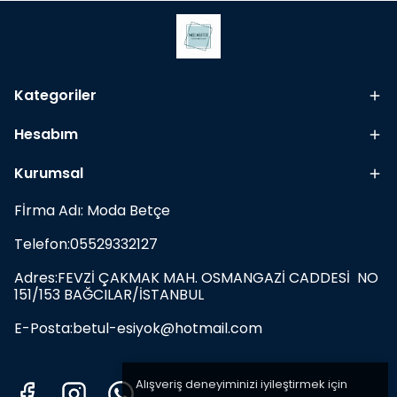
Kategoriler
Hesabım
Kurumsal
Fİrma Adı: Moda Betçe
Telefon:05529332127
Adres:FEVZİ ÇAKMAK MAH. OSMANGAZİ CADDESİ NO
151/153 BAĞCILAR/İSTANBUL
E-Posta:
betul-esiyok@hotmail.com
Alışveriş deneyiminizi iyileştirmek için