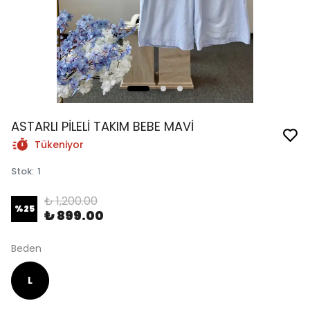
ASTARLI PİLELİ TAKIM BEBE MAVİ
Tükeniyor
Stok
:
1
₺ 1,200.00
%
25
₺ 899.00
Beden
L