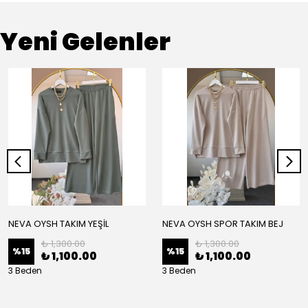
Yeni Gelenler
NEVA OYSH TAKIM YEŞİL
NEVA OYSH SPOR TAKIM BEJ
₺ 1,300.00
₺ 1,300.00
%
15
%
15
₺ 1,100.00
₺ 1,100.00
3 Beden
3 Beden