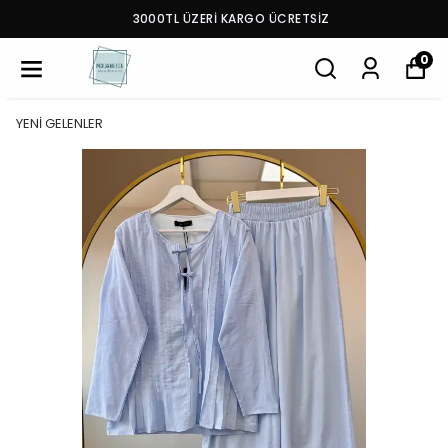
3000TL ÜZERİ KARGO ÜCRETSİZ
0
YENİ GELENLER