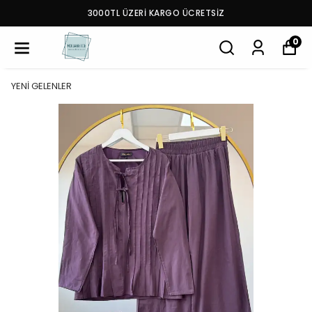
3000TL ÜZERİ KARGO ÜCRETSİZ
0
YENİ GELENLER