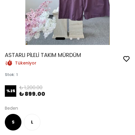
ASTARLI PİLELİ TAKIM MÜRDÜM
Tükeniyor
Stok
:
1
₺ 1,200.00
%
25
₺ 899.00
Beden
S
L