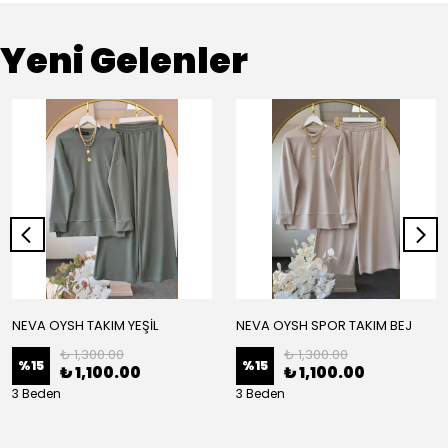
Yeni Gelenler
NEVA OYSH TAKIM YEŞİL
NEVA OYSH SPOR TAKIM BEJ
₺ 1,300.00
₺ 1,300.00
%
15
%
15
₺ 1,100.00
₺ 1,100.00
3 Beden
3 Beden