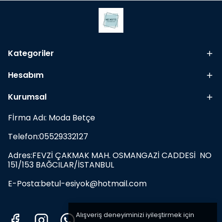
Kategoriler
Hesabım
Kurumsal
Fİrma Adı: Moda Betçe
Telefon:05529332127
Adres:FEVZİ ÇAKMAK MAH. OSMANGAZİ CADDESİ NO
151/153 BAĞCILAR/İSTANBUL
E-Posta:
betul-esiyok@hotmail.com
Alışveriş deneyiminizi iyileştirmek için