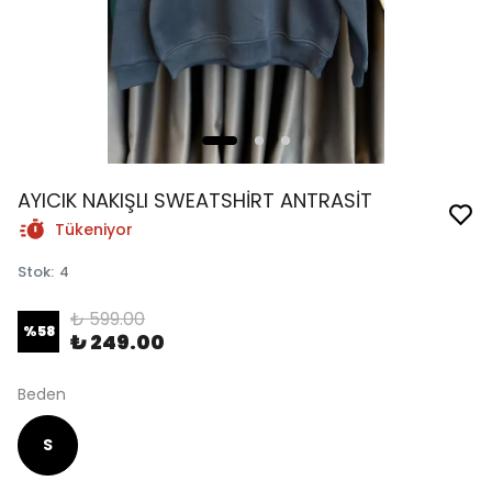
AYICIK NAKIŞLI SWEATSHİRT ANTRASİT
Tükeniyor
Stok
:
4
₺ 599.00
%
58
₺ 249.00
Beden
S