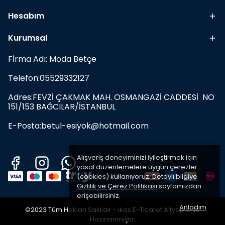
Hesabım
Kurumsal
Fİrma Adı: Moda Betçe
Telefon:05529332127
Adres:FEVZİ ÇAKMAK MAH. OSMANGAZİ CADDESİ NO
151/153 BAĞCILAR/İSTANBUL
E-Posta:
betul-esiyok@hotmail.com
Alışveriş deneyiminizi iyileştirmek için
yasal düzenlemelere uygun çerezler
(cookies) kullanıyoruz. Detaylı bilgiye
Gizlilik ve Çerez Politikası
sayfamızdan
erişebilirsiniz.
Anladım
©2023 Tüm Hakları Saklıdır - ikas E-Ticaret
Altyapısı ile
Hazırlanmıştır