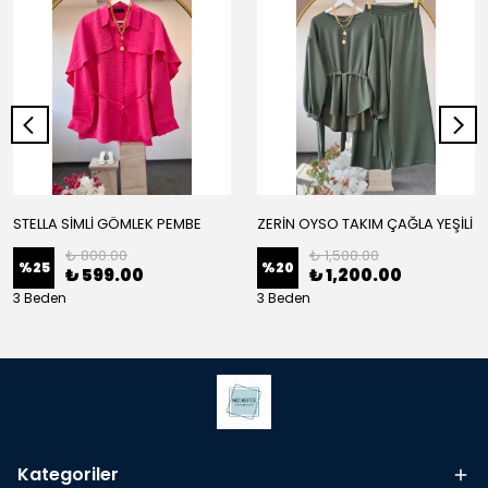
STELLA SİMLİ GÖMLEK PEMBE
ZERİN OYSO TAKIM ÇAĞLA YEŞİLİ
₺ 800.00
₺ 1,500.00
%
25
%
20
₺ 599.00
₺ 1,200.00
3 Beden
3 Beden
Kategoriler