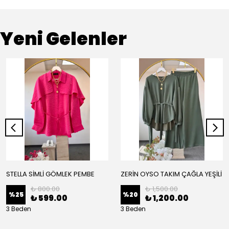
Yeni Gelenler
STELLA SİMLİ GÖMLEK PEMBE
ZERİN OYSO TAKIM ÇAĞLA YEŞİLİ
₺ 800.00
₺ 1,500.00
%
25
%
20
₺ 599.00
₺ 1,200.00
3 Beden
3 Beden