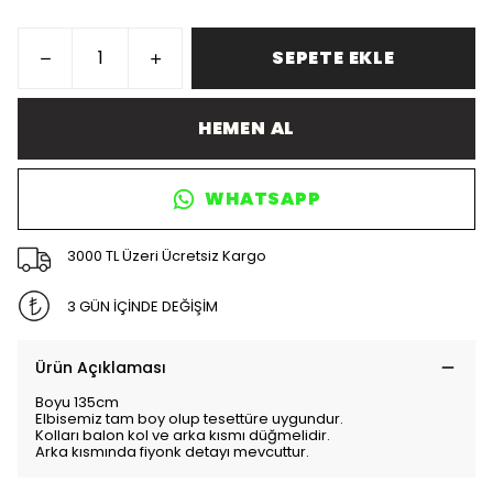
SEPETE EKLE
HEMEN AL
WHATSAPP
3000 TL Üzeri Ücretsiz Kargo
3 GÜN İÇİNDE DEĞİŞİM
Ürün Açıklaması
Boyu 135cm
Elbisemiz tam boy olup tesettüre uygundur.
Kolları balon kol ve arka kısmı düğmelidir.
Arka kısmında fiyonk detayı mevcuttur.