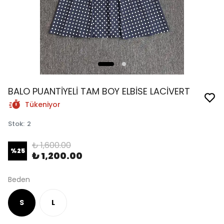
BALO PUANTİYELİ TAM BOY ELBİSE LACİVERT
Tükeniyor
Stok
:
2
₺ 1,600.00
%
25
₺ 1,200.00
Beden
S
L