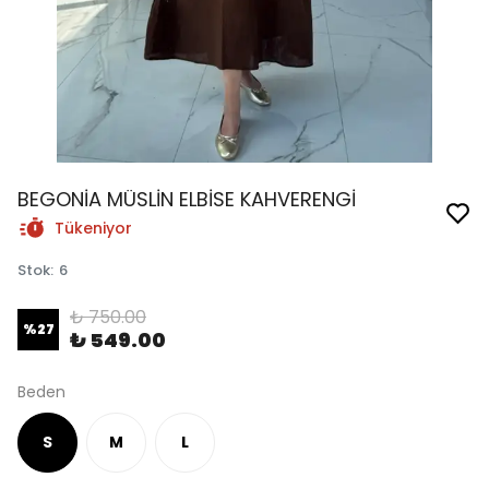
BEGONİA MÜSLİN ELBİSE KAHVERENGİ
Tükeniyor
Stok
:
6
₺ 750.00
%
27
₺ 549.00
Beden
S
M
L