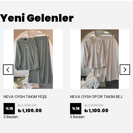
Yeni Gelenler
NEVA OYSH TAKIM YEŞİL
NEVA OYSH SPOR TAKIM BEJ
₺ 1,300.00
₺ 1,300.00
%
15
%
15
₺ 1,100.00
₺ 1,100.00
3 Beden
3 Beden