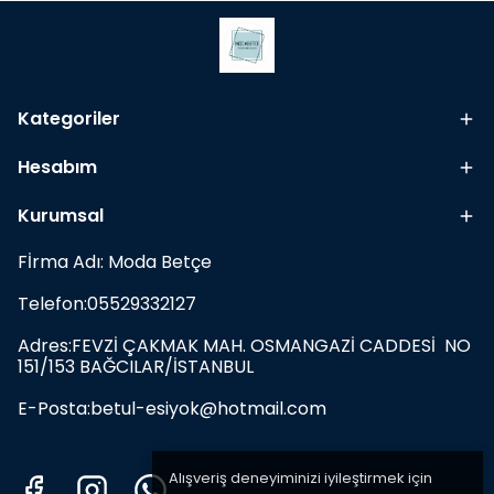
Kategoriler
Hesabım
Kurumsal
Fİrma Adı: Moda Betçe
Telefon:05529332127
Adres:FEVZİ ÇAKMAK MAH. OSMANGAZİ CADDESİ NO
151/153 BAĞCILAR/İSTANBUL
E-Posta:
betul-esiyok@hotmail.com
Alışveriş deneyiminizi iyileştirmek için