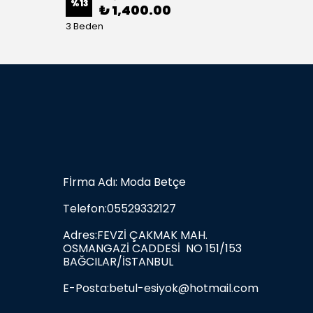
%
13
%
22
₺ 1,400.00
3 Beden
3 Bede
Fİrma Adı: Moda Betçe
Telefon:05529332127
Adres:FEVZİ ÇAKMAK MAH.
OSMANGAZİ CADDESİ NO 151/153
BAĞCILAR/İSTANBUL
E-Posta:
betul-esiyok@hotmail.com