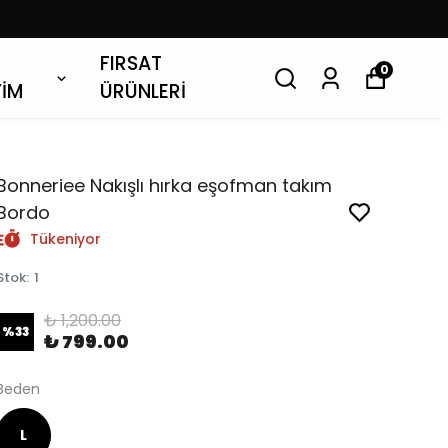
FIRSAT
0
YİM
ÜRÜNLERİ
Bonneriee Nakışlı hırka eşofman takım
Bordo
Tükeniyor
Stok
:
1
₺ 1,200.00
%
33
₺ 799.00
Beden
L