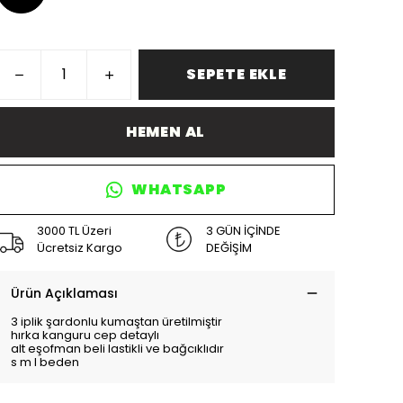
SEPETE EKLE
HEMEN AL
WHATSAPP
3000 TL Üzeri
3 GÜN İÇİNDE
Ücretsiz Kargo
DEĞİŞİM
Ürün Açıklaması
3 iplik şardonlu kumaştan üretilmiştir
hırka kanguru cep detaylı
alt eşofman beli lastikli ve bağcıklıdır
s m l beden