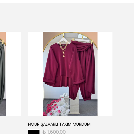
NOUR ŞALVARLI TAKIM MÜRDÜM
NİLDA 
₺ 1,600.00