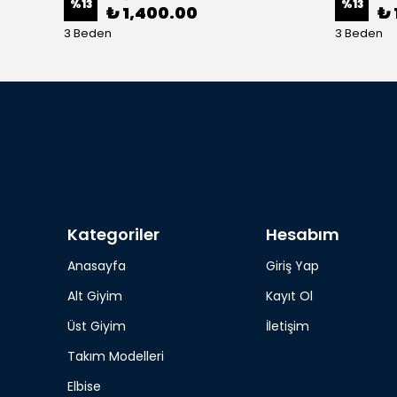
%
13
%
13
₺ 1,400.00
₺ 
3 Beden
3 Beden
Kategoriler
Hesabım
Anasayfa
Giriş Yap
Alt Giyim
Kayıt Ol
Üst Giyim
İletişim
Takım Modelleri
Elbise