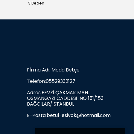
3 Beden
3 Bede
Fİrma Adı: Moda Betçe
Telefon:05529332127
Adres:FEVZİ ÇAKMAK MAH.
OSMANGAZİ CADDESİ NO 151/153
BAĞCILAR/İSTANBUL
E-Posta:
betul-esiyok@hotmail.com