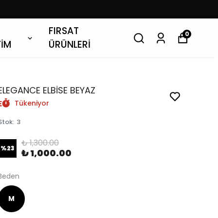
FIRSAT
0
YİM
ÜRÜNLERİ
ELEGANCE ELBİSE BEYAZ
Tükeniyor
Stok
:
3
₺ 1,300.00
%
23
₺ 1,000.00
Beden
M