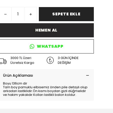
SEPETE EKLE
HEMEN AL
WHATSAPP
3000 TL Üzeri
3 GÜN İÇİNDE
Ücretsiz Kargo
DEĞİŞİM
Ürün Açıklaması
Boyu 136cm dir
Tam boy pamuklu elbisemiz önden pile detaylı olup
arkadan lastiklidir.Ön kısmı boydan gizli düğmelidir
ve hakim yakalıdır.Kolları lastikli balon koldur.