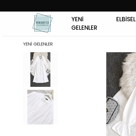
YENİ
ELBİSE
GELENLER
YENİ GELENLER