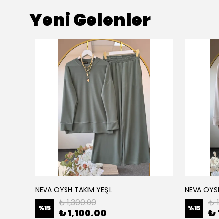
Yeni Gelenler
NEVA OYSH TAKIM YEŞİL
NEVA OYS
₺ 1,300.00
₺ 
%
15
%
15
₺ 1,100.00
₺ 