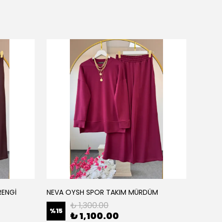
RENGİ
NEVA OYSH SPOR TAKIM MÜRDÜM
NEVA O
₺ 1,300.00
%
15
%
15
₺ 1,100.00