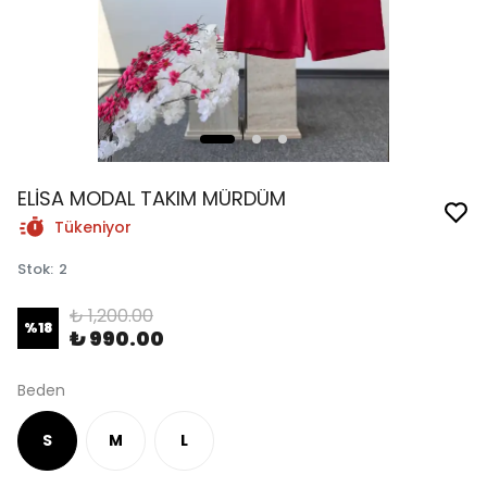
ELİSA MODAL TAKIM MÜRDÜM
Tükeniyor
Stok
:
2
₺ 1,200.00
%
18
₺ 990.00
Beden
S
M
L