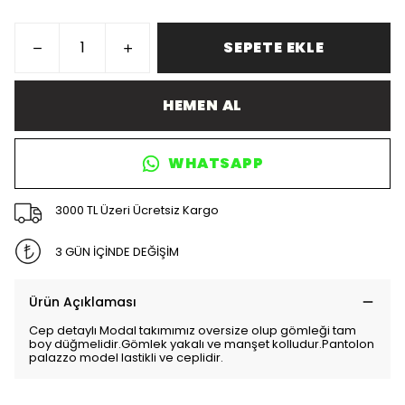
SEPETE EKLE
HEMEN AL
WHATSAPP
3000 TL Üzeri Ücretsiz Kargo
3 GÜN İÇİNDE DEĞİŞİM
Ürün Açıklaması
Cep detaylı Modal takımımız oversize olup gömleği tam
boy düğmelidir.Gömlek yakalı ve manşet kolludur.Pantolon
palazzo model lastikli ve ceplidir.