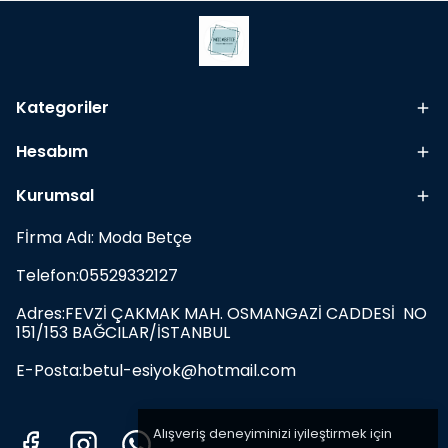
Kategoriler
Hesabım
Kurumsal
Fİrma Adı: Moda Betçe
Telefon:05529332127
Adres:FEVZİ ÇAKMAK MAH. OSMANGAZİ CADDESİ NO
151/153 BAĞCILAR/İSTANBUL
E-Posta:
betul-esiyok@hotmail.com
Alışveriş deneyiminizi iyileştirmek için