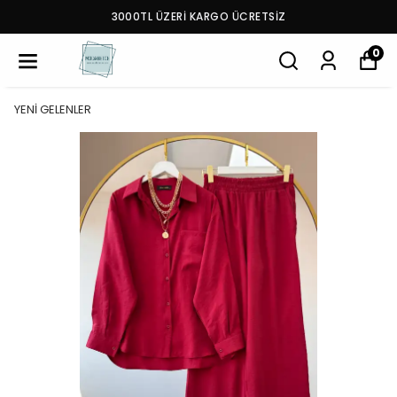
3000TL ÜZERİ KARGO ÜCRETSİZ
0
YENİ GELENLER