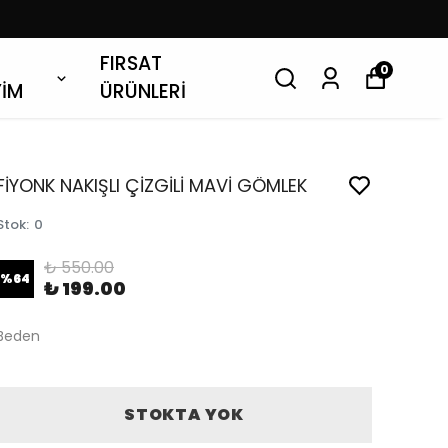
FIRSAT
0
YİM
ÜRÜNLERİ
FİYONK NAKIŞLI ÇİZGİLİ MAVİ GÖMLEK
Stok
:
0
₺ 550.00
%
64
₺ 199.00
Beden
STOKTA YOK