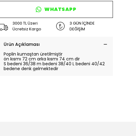
WHATSAPP
3000 TL Üzeri
3 GÜN İÇİNDE
Ücretsiz Kargo
DEĞİŞİM
Ürün Açıklaması
Poplin kumaştan üretilmiştir
ön kısmı 72 cm arka kısmı 74 cm dir
S bedeni 36/38 m bedeni 38/40 L bedeni 40/42
bedene denk gelmektedir