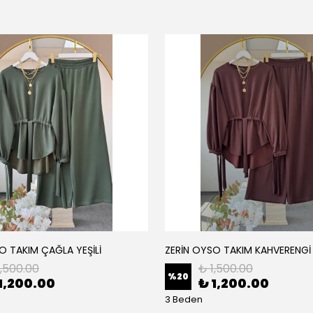
O TAKIM ÇAĞLA YEŞİLİ
ZERİN OYSO TAKIM KAHVERENGİ
1,500.00
₺ 1,500.00
%
20
1,200.00
₺ 1,200.00
3 Beden