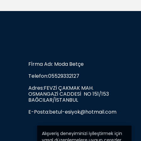
Fİrma Adı: Moda Betçe
Telefon:05529332127
Adres:FEVZİ ÇAKMAK MAH.
OSMANGAZİ CADDESİ NO 151/153
BAĞCILAR/İSTANBUL
E-Posta:
betul-esiyok@hotmail.com
Alışveriş deneyiminizi iyileştirmek için
yasal düzenlemelere uygun çerezler