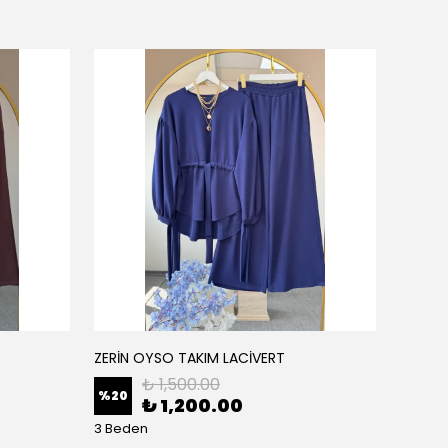
ZERİN OYSO TAKIM LACİVERT
ZERİN
₺ 1,500.00
%
20
%
20
₺ 1,200.00
3 Beden
3 Bede