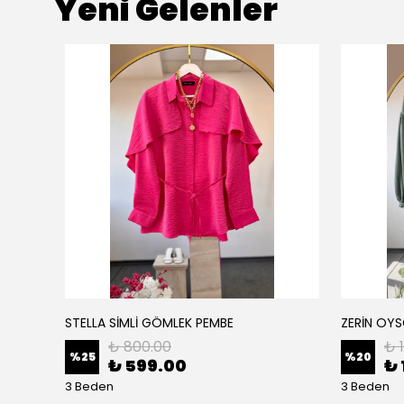
Yeni Gelenler
STELLA SİMLİ GÖMLEK PEMBE
ZERİN OYS
₺ 800.00
₺ 
%
25
%
20
₺ 599.00
₺ 
3 Beden
3 Beden