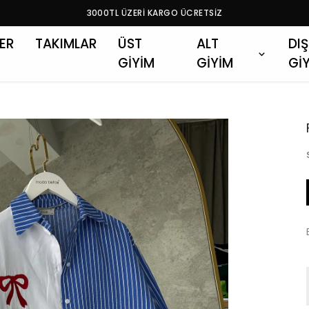
3000TL ÜZERİ KARGO ÜCRETSİZ
LER
TAKIMLAR
ÜST
ALT
DIŞ
GİYİM
GİYİM
Gİ