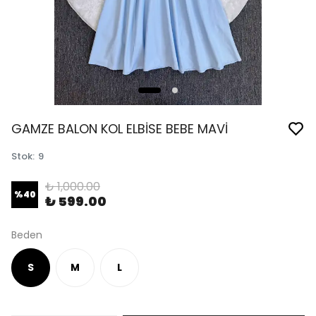
GAMZE BALON KOL ELBİSE BEBE MAVİ
Stok
:
9
₺ 1,000.00
%
40
₺ 599.00
Beden
S
M
L