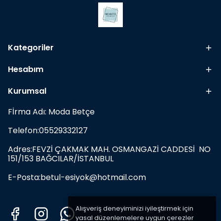
Kategoriler
Hesabım
Kurumsal
Fİrma Adı: Moda Betçe
Telefon:05529332127
Adres:FEVZİ ÇAKMAK MAH. OSMANGAZİ CADDESİ NO
151/153 BAĞCILAR/İSTANBUL
E-Posta:
betul-esiyok@hotmail.com
Alışveriş deneyiminizi iyileştirmek için
yasal düzenlemelere uygun çerezler