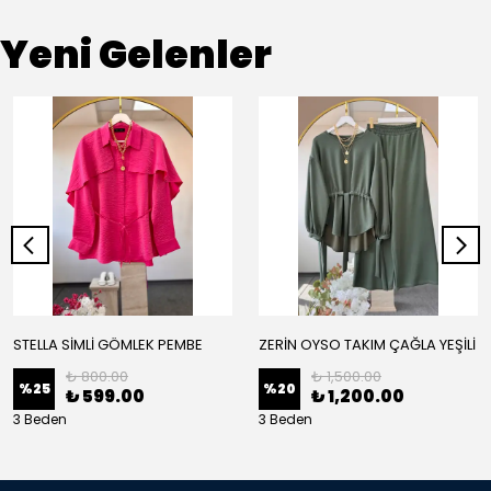
Yeni Gelenler
STELLA SİMLİ GÖMLEK PEMBE
ZERİN OYSO TAKIM ÇAĞLA YEŞİLİ
₺ 800.00
₺ 1,500.00
%
25
%
20
₺ 599.00
₺ 1,200.00
3 Beden
3 Beden