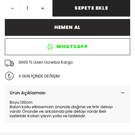
SEPETE EKLE
HEMEN AL
WHATSAPP
3000 TL Üzeri Ücretsiz Kargo
3 GÜN İÇİNDE DEĞİŞİM
Ürün Açıklaması
Boyu:130cm
Balon kollu elbisemizin önünde düğme ve fırfır detayı
vardır.Önünde ve arkasında pile detayı vardır.Beli
lastiklidir.Kolları yarım yolla ve lastiklidir.