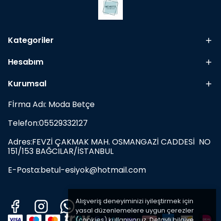
Kategoriler
Hesabım
Kurumsal
Fİrma Adı: Moda Betçe
Telefon:05529332127
Adres:FEVZİ ÇAKMAK MAH. OSMANGAZİ CADDESİ NO
151/153 BAĞCILAR/İSTANBUL
E-Posta:
betul-esiyok@hotmail.com
Alışveriş deneyiminizi iyileştirmek için
yasal düzenlemelere uygun çerezler
(cookies) kullanıyoruz. Detaylı bilgiye