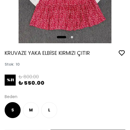
KRUVAZE YAKA ELBİSE KIRMIZI ÇITIR
Stok
:
10
₺ 800.00
%
31
₺ 550.00
Beden
S
M
L