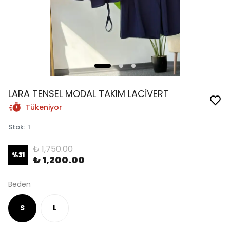
LARA TENSEL MODAL TAKIM LACİVERT
Tükeniyor
Stok
:
1
₺ 1,750.00
%
31
₺ 1,200.00
Beden
S
L