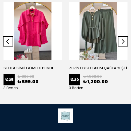
STELLA SİMLİ GÖMLEK PEMBE
ZERİN OYSO TAKIM ÇAĞLA YEŞİLİ
₺ 800.00
₺ 1,500.00
%
25
%
20
₺ 599.00
₺ 1,200.00
3 Beden
3 Beden