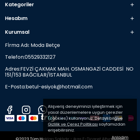
Kategoriler
Hesabım
Kurumsal
Fİrma Adı: Moda Betçe
Telefon:05529332127
Adres:FEVZİ ÇAKMAK MAH. OSMANGAZİ CADDESİ NO
151/153 BAĞCILAR/İSTANBUL
E-Posta:
betul-esiyok@hotmail.com
Alışveriş deneyiminizi iyileştirmek için
yasal düzenlemelere uygun çerezler
(cookies) kullanıyoruz. Detaylı bilgiye
Gizlilik ve Çerez Politikası
sayfamızdan
erişebilirsiniz.
Anladım
©2023 Tüm Hakları Saklıdır - ikas E-Ticaret
Altyapısı ile