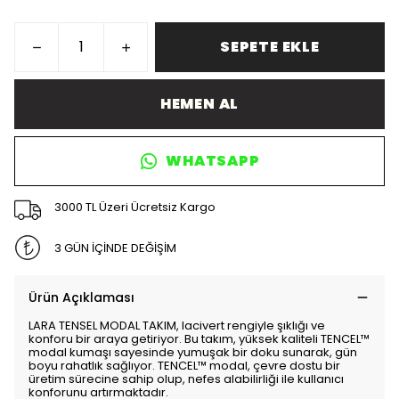
SEPETE EKLE
HEMEN AL
WHATSAPP
3000 TL Üzeri Ücretsiz Kargo
3 GÜN İÇİNDE DEĞİŞİM
Ürün Açıklaması
LARA TENSEL MODAL TAKIM, lacivert rengiyle şıklığı ve
konforu bir araya getiriyor. Bu takım, yüksek kaliteli TENCEL™
modal kumaşı sayesinde yumuşak bir doku sunarak, gün
boyu rahatlık sağlıyor. TENCEL™ modal, çevre dostu bir
üretim sürecine sahip olup, nefes alabilirliği ile kullanıcı
konforunu artırmaktadır.