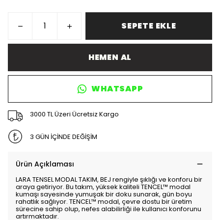
SEPETE EKLE
HEMEN AL
WHATSAPP
3000 TL Üzeri Ücretsiz Kargo
3 GÜN İÇİNDE DEĞİŞİM
Ürün Açıklaması
LARA TENSEL MODAL TAKIM, BEJ rengiyle şıklığı ve konforu bir
araya getiriyor. Bu takım, yüksek kaliteli TENCEL™ modal
kumaşı sayesinde yumuşak bir doku sunarak, gün boyu
rahatlık sağlıyor. TENCEL™ modal, çevre dostu bir üretim
sürecine sahip olup, nefes alabilirliği ile kullanıcı konforunu
artırmaktadır.