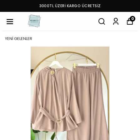
3000TL ÜZERİ KARGO ÜCRETSİZ
0
YENİ GELENLER