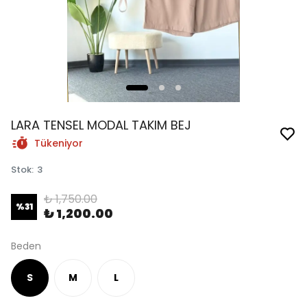
LARA TENSEL MODAL TAKIM BEJ
Tükeniyor
Stok
:
3
₺ 1,750.00
%
31
₺ 1,200.00
Beden
S
M
L