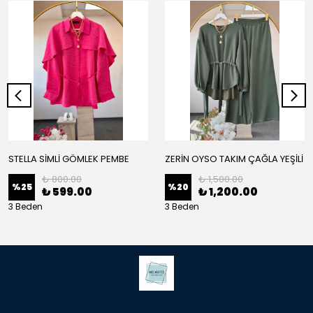
STELLA SİMLİ GÖMLEK PEMBE
ZERİN OYSO TAKIM ÇAĞLA YEŞİLİ
₺ 800.00
₺ 1,500.00
%
25
%
20
₺ 599.00
₺ 1,200.00
3 Beden
3 Beden