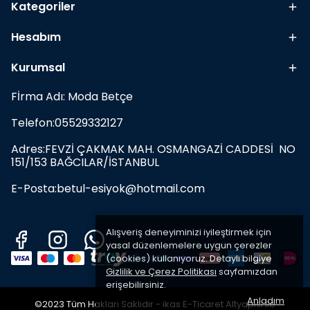
Kategoriler
Hesabım
Kurumsal
Fİrma Adı: Moda Betçe
Telefon:05529332127
Adres:FEVZİ ÇAKMAK MAH. OSMANGAZİ CADDESİ NO
151/153 BAĞCILAR/İSTANBUL
E-Posta:
betul-esiyok@hotmail.com
Alışveriş deneyiminizi iyileştirmek için
yasal düzenlemelere uygun çerezler
(cookies) kullanıyoruz. Detaylı bilgiye
Gizlilik ve Çerez Politikası
sayfamızdan
erişebilirsiniz.
Anladım
©2023 Tüm Hakları Saklıdır - ikas E-Ticaret
Altyapısı ile