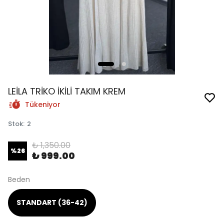
LEİLA TRİKO İKİLİ TAKIM KREM
Tükeniyor
Stok
:
2
₺ 1,350.00
%
26
₺ 999.00
Beden
STANDART (36-42)