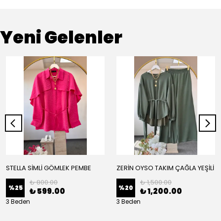
Yeni Gelenler
STELLA SİMLİ GÖMLEK PEMBE
ZERİN OYSO TAKIM ÇAĞLA YEŞİLİ
₺ 800.00
₺ 1,500.00
%
25
%
20
₺ 599.00
₺ 1,200.00
3 Beden
3 Beden