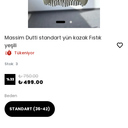
Massim Dutti standart yün kazak Fıstık
yeşili
Tükeniyor
Stok
:
3
₺ 750.00
%
33
₺ 499.00
Beden
STANDART (36-42)