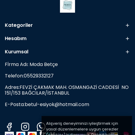
Kategoriler
Hesabım
Kurumsal
Fİrma Adı: Moda Betçe
Telefon:05529332127
Adres:FEVZİ ÇAKMAK MAH. OSMANGAZİ CADDESİ NO
151/153 BAĞCILAR/İSTANBUL
E-Posta:
betul-esiyok@hotmail.com
Alışveriş deneyiminizi iyileştirmek için
yasal düzenlemelere uygun çerezler
(cookies) kullanıyoruz. Detaylı bilgiye