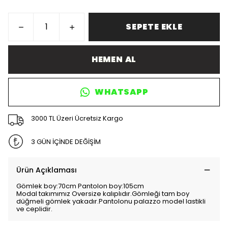
SEPETE EKLE
HEMEN AL
WHATSAPP
3000 TL Üzeri Ücretsiz Kargo
3 GÜN İÇİNDE DEĞİŞİM
Ürün Açıklaması
Gömlek boy:70cm Pantolon boy:105cm
Modal takımımız Oversize kalıplıdır.Gömleği tam boy
düğmeli gömlek yakadır.Pantolonu palazzo model lastikli
ve ceplidir.