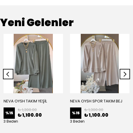
Yeni Gelenler
NEVA OYSH TAKIM YEŞİL
NEVA OYSH SPOR TAKIM BEJ
₺ 1,300.00
₺ 1,300.00
%
15
%
15
₺ 1,100.00
₺ 1,100.00
3 Beden
3 Beden