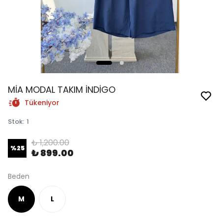
MİA MODAL TAKIM İNDİGO
Tükeniyor
Stok
:
1
₺ 1,200.00
%
25
₺ 899.00
Beden
M
L