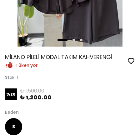
MİLANO PİLELİ MODAL TAKIM KAHVERENGİ
Tükeniyor
Stok
:
1
₺ 1,500.00
%
20
₺ 1,200.00
Beden
S