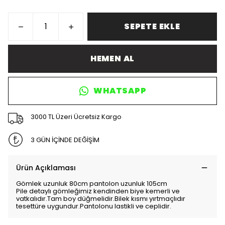
SEPETE EKLE
HEMEN AL
WHATSAPP
3000 TL Üzeri Ücretsiz Kargo
3 GÜN İÇİNDE DEĞİŞİM
Ürün Açıklaması
Gömlek uzunluk 80cm pantolon uzunluk 105cm
Pile detaylı gömleğimiz kendinden biye kemerli ve
vatkalıdır.Tam boy düğmelidir.Bilek kısmı yırtmaçlıdır
tesettüre uygundur.Pantolonu lastikli ve ceplidir.