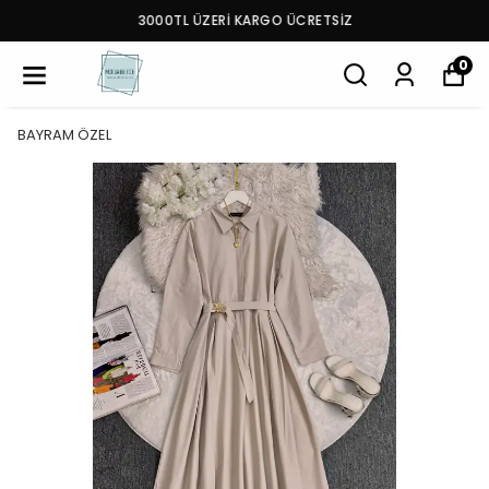
3000TL ÜZERİ KARGO ÜCRETSİZ
0
BAYRAM ÖZEL