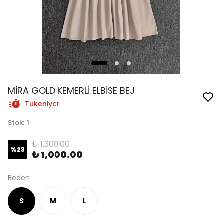
MİRA GOLD KEMERLİ ELBİSE BEJ
Tükeniyor
Stok
:
1
₺ 1,300.00
%
23
₺ 1,000.00
Beden
S
M
L