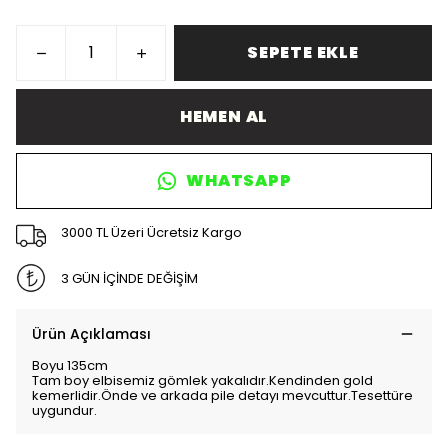
SEPETE EKLE
HEMEN AL
WHATSAPP
3000 TL Üzeri Ücretsiz Kargo
3 GÜN İÇİNDE DEĞİŞİM
Ürün Açıklaması
Boyu 135cm
Tam boy elbisemiz gömlek yakalıdır.Kendinden gold
kemerlidir.Önde ve arkada pile detayı mevcuttur.Tesettüre
uygundur.