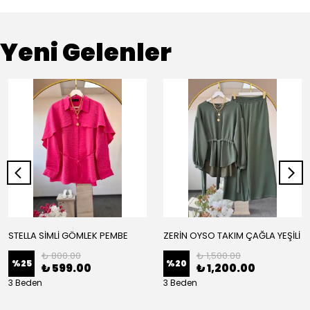
Yeni Gelenler
STELLA SİMLİ GÖMLEK PEMBE
ZERİN OYSO TAKIM ÇAĞLA YEŞİLİ
₺ 800.00
₺ 1,500.00
%
25
%
20
₺ 599.00
₺ 1,200.00
3 Beden
3 Beden