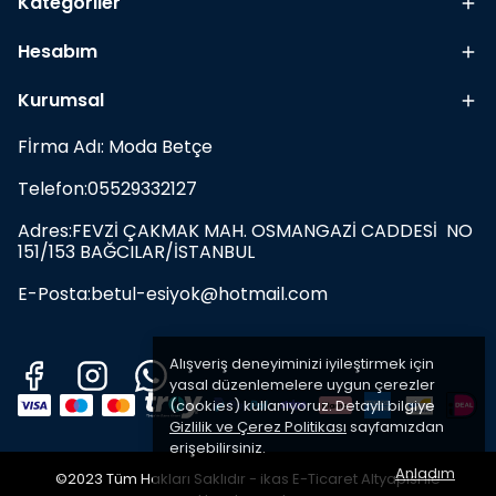
Kategoriler
Hesabım
Kurumsal
Fİrma Adı: Moda Betçe
Telefon:05529332127
Adres:FEVZİ ÇAKMAK MAH. OSMANGAZİ CADDESİ NO
151/153 BAĞCILAR/İSTANBUL
E-Posta:
betul-esiyok@hotmail.com
Alışveriş deneyiminizi iyileştirmek için
yasal düzenlemelere uygun çerezler
(cookies) kullanıyoruz. Detaylı bilgiye
Gizlilik ve Çerez Politikası
sayfamızdan
erişebilirsiniz.
Anladım
©2023 Tüm Hakları Saklıdır - ikas E-Ticaret
Altyapısı ile