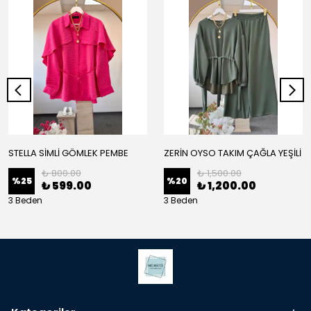
STELLA SİMLİ GÖMLEK PEMBE
ZERİN OYSO TAKIM ÇAĞLA YEŞİLİ
₺ 800.00
₺ 1,500.00
%
25
%
20
₺ 599.00
₺ 1,200.00
3 Beden
3 Beden