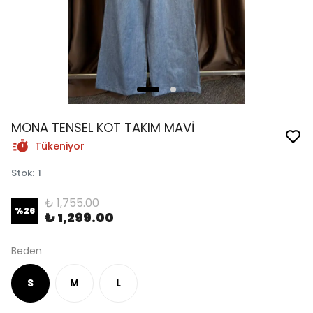
MONA TENSEL KOT TAKIM MAVİ
Tükeniyor
Stok
:
1
₺ 1,755.00
%
26
₺ 1,299.00
Beden
S
M
L