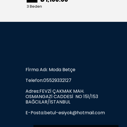
3 Beden
3 Bede
Fİrma Adı: Moda Betçe
Telefon:05529332127
Adres:FEVZİ ÇAKMAK MAH.
OSMANGAZİ CADDESİ NO 151/153
BAĞCILAR/İSTANBUL
E-Posta:
betul-esiyok@hotmail.com