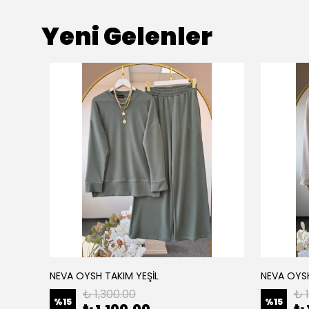
Yeni Gelenler
NEVA OYSH TAKIM YEŞİL
NEVA OYS
₺ 1,300.00
₺ 
%
15
%
15
₺ 1,100.00
₺ 