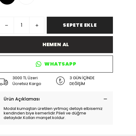
SEPETE EKLE
HEMEN AL
WHATSAPP
3000 TL Üzeri
3 GÜN İÇİNDE
Ücretsiz Kargo
DEĞİŞİM
Ürün Açıklaması
Modal kumaştan üretilen yırtmaç detaylı elbisemiz
kendinden biye kemerlidir.Pileli ve düğme
detaylıdır.Kolları manşet koldur.