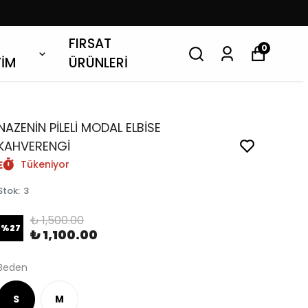
FIRSAT
0
YİM
ÜRÜNLERİ
NAZENİN PİLELİ MODAL ELBİSE
KAHVERENGİ
Tükeniyor
Stok
:
3
₺ 1,500.00
%
27
₺ 1,100.00
Beden
S
M