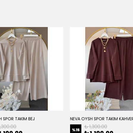
H SPOR TAKIM BEJ
NEVA OYSH SPOR TAKIM KAHVE
1,300.00
₺ 1,300.00
%
15
1,100.00
₺ 1,100.00