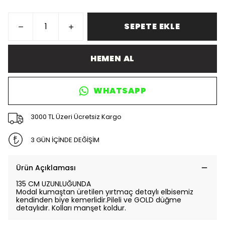
SEPETE EKLE
HEMEN AL
WHATSAPP
3000 TL Üzeri Ücretsiz Kargo
3 GÜN İÇİNDE DEĞİŞİM
Ürün Açıklaması
135 CM UZUNLUĞUNDA
Modal kumaştan üretilen yırtmaç detaylı elbisemiz
kendinden biye kemerlidir.Pileli ve GOLD düğme
detaylıdır. Kolları manşet koldur.