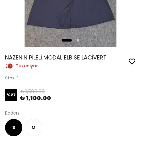
NAZENİN PİLELİ MODAL ELBİSE LACİVERT
Tükeniyor
Stok
:
1
₺ 1,500.00
%
27
₺ 1,100.00
Beden
S
M