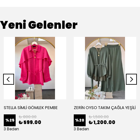
Yeni Gelenler
STELLA SİMLİ GÖMLEK PEMBE
ZERİN OYSO TAKIM ÇAĞLA YEŞİLİ
₺ 800.00
₺ 1,500.00
%
25
%
20
₺ 599.00
₺ 1,200.00
3 Beden
3 Beden