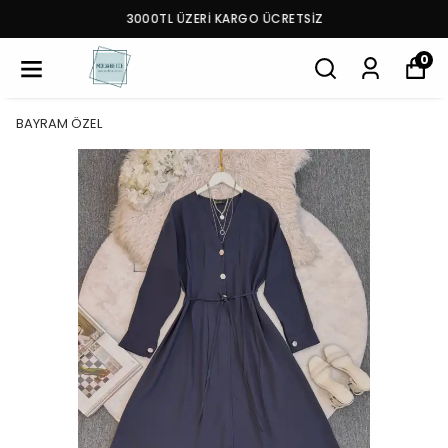
3000TL ÜZERİ KARGO ÜCRETSİZ
0
BAYRAM ÖZEL