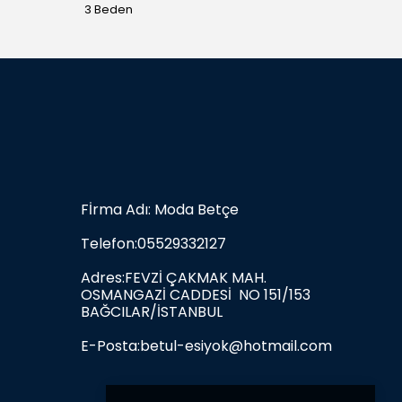
3 Beden
3 Bede
Fİrma Adı: Moda Betçe
Telefon:05529332127
Adres:FEVZİ ÇAKMAK MAH.
OSMANGAZİ CADDESİ NO 151/153
BAĞCILAR/İSTANBUL
E-Posta:
betul-esiyok@hotmail.com