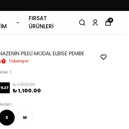
FIRSAT
0
YİM
ÜRÜNLERİ
NAZENİN PİLELİ MODAL ELBİSE PEMBE
Tükeniyor
Stok
:
1
₺ 1,500.00
%
27
₺ 1,100.00
Beden
S
M