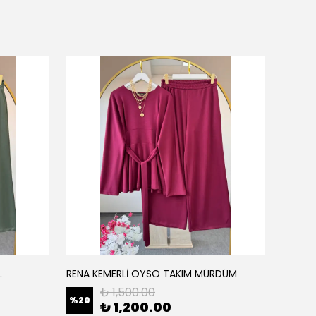
L
RENA KEMERLİ OYSO TAKIM MÜRDÜM
RENA K
₺ 1,500.00
%
20
%
20
₺ 1,200.00