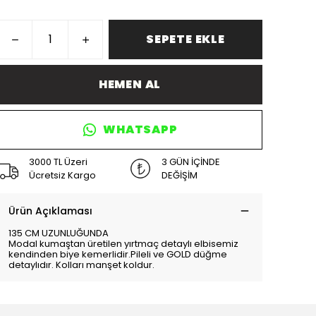
SEPETE EKLE
HEMEN AL
WHATSAPP
3000 TL Üzeri
3 GÜN İÇİNDE
Ücretsiz Kargo
DEĞİŞİM
Ürün Açıklaması
135 CM UZUNLUĞUNDA
Modal kumaştan üretilen yırtmaç detaylı elbisemiz
kendinden biye kemerlidir.Pileli ve GOLD düğme
detaylıdır. Kolları manşet koldur.