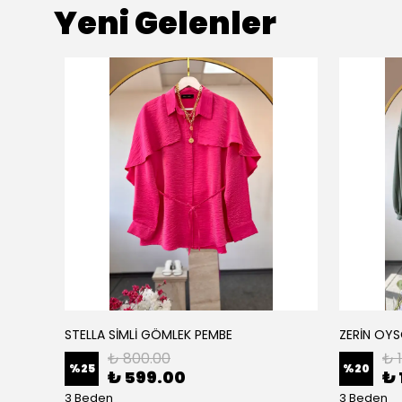
Yeni Gelenler
STELLA SİMLİ GÖMLEK PEMBE
ZERİN OYS
₺ 800.00
₺ 
%
25
%
20
₺ 599.00
₺ 
3 Beden
3 Beden