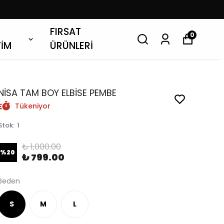
FIRSAT
0
YİM
ÜRÜNLERİ
NİSA TAM BOY ELBİSE PEMBE
Tükeniyor
Stok
:
1
₺ 1,000.00
%
20
₺ 799.00
Beden
S
M
L