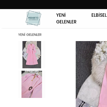
YENİ
ELBİSE
GELENLER
YENİ GELENLER