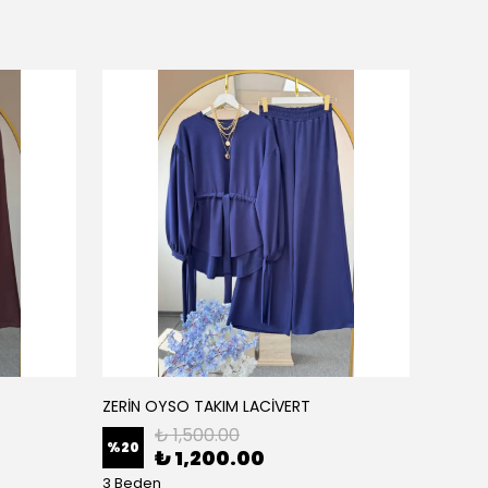
ZERİN OYSO TAKIM LACİVERT
ZERİN
₺ 1,500.00
%
20
%
20
₺ 1,200.00
3 Beden
3 Bede