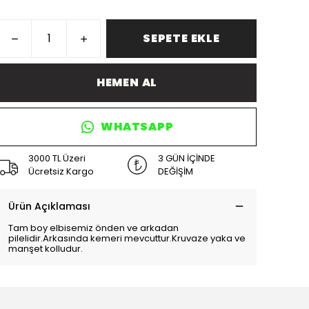
SEPETE EKLE
HEMEN AL
WHATSAPP
3000 TL Üzeri
3 GÜN İÇİNDE
Ücretsiz Kargo
DEĞİŞİM
Ürün Açıklaması
Tam boy elbisemiz önden ve arkadan
pilelidir.Arkasında kemeri mevcuttur.Kruvaze yaka ve
manşet kolludur.