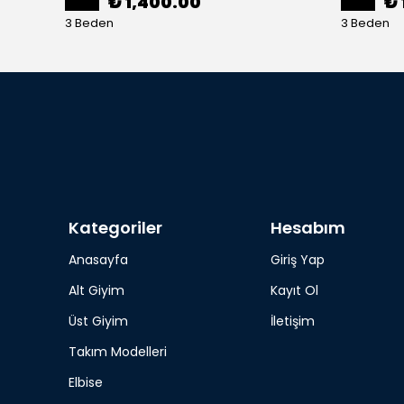
₺ 1,400.00
₺ 
3 Beden
3 Beden
Kategoriler
Hesabım
Anasayfa
Giriş Yap
Alt Giyim
Kayıt Ol
Üst Giyim
İletişim
Takım Modelleri
Elbise