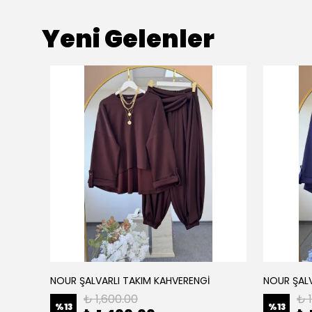
Yeni Gelenler
NOUR ŞALVARLI TAKIM KAHVERENGİ
NOUR ŞALV
₺ 1,600.00
₺ 
%
13
%
13