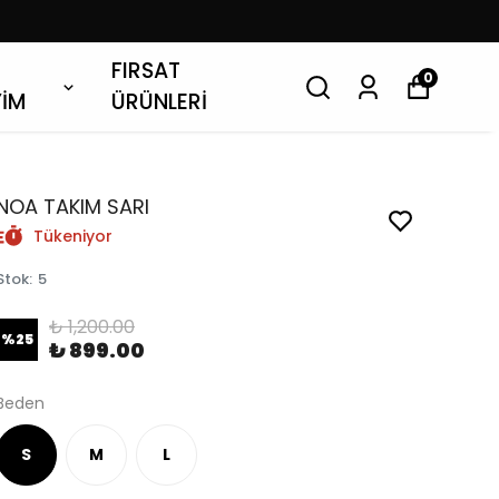
FIRSAT
0
YİM
ÜRÜNLERİ
NOA TAKIM SARI
Tükeniyor
Stok
:
5
₺ 1,200.00
%
25
₺ 899.00
Beden
S
M
L