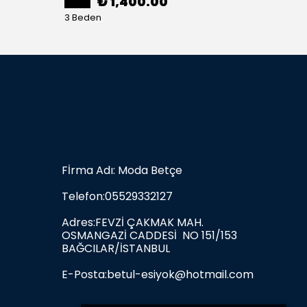
₺ 1,400.00
3 Beden
3 Bede
Fİrma Adı: Moda Betçe
Telefon:05529332127
Adres:FEVZİ ÇAKMAK MAH.
OSMANGAZİ CADDESİ NO 151/153
BAĞCILAR/İSTANBUL
E-Posta:
betul-esiyok@hotmail.com