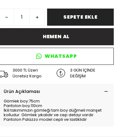
SEPETE EKLE
HEMEN AL
WHATSAPP
3000 TL Üzeri
3 GÜN İÇİNDE
Ücretsiz Kargo
DEĞİŞİM
Ürün Açıklaması
Gömlek boy:75cm
Pantolon boy:110cm
İkili takımımızın gömleği tam boy düğmeli manşet
kolludur. Gömlek yıkalıdır ve cep detayı vardır.
Pantolon Palazzo model cepli ve lastiklidir