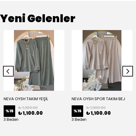
Yeni Gelenler
NEVA OYSH TAKIM YEŞİL
NEVA OYSH SPOR TAKIM BEJ
₺ 1,300.00
₺ 1,300.00
%
15
%
15
₺ 1,100.00
₺ 1,100.00
3 Beden
3 Beden