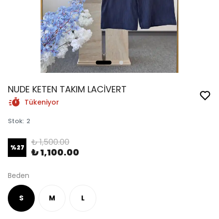
NUDE KETEN TAKIM LACİVERT
Tükeniyor
Stok
:
2
₺ 1,500.00
%
27
₺ 1,100.00
Beden
S
M
L