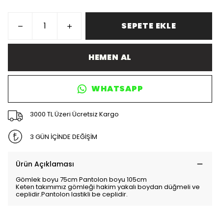
SEPETE EKLE
HEMEN AL
WHATSAPP
3000 TL Üzeri Ücretsiz Kargo
3 GÜN İÇİNDE DEĞİŞİM
Ürün Açıklaması
Gömlek boyu 75cm Pantolon boyu 105cm
Keten takımımız gömleği hakim yakalı boydan düğmeli ve
ceplidir.Pantolon lastikli be ceplidir.