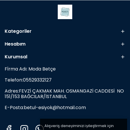
Kategoriler
Hesabım
Kurumsal
Fİrma Adı: Moda Betçe
Telefon:05529332127
Adres:FEVZİ ÇAKMAK MAH. OSMANGAZİ CADDESİ NO
151/153 BAĞCILAR/İSTANBUL
E-Posta:
betul-esiyok@hotmail.com
Alışveriş deneyiminizi iyileştirmek için