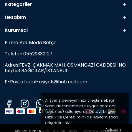
Kategoriler
Hesabım
Kurumsal
Fİrma Adı: Moda Betçe
Telefon:05529332127
Adres:FEVZİ ÇAKMAK MAH. OSMANGAZİ CADDESİ NO
151/153 BAĞCILAR/İSTANBUL
E-Posta:
betul-esiyok@hotmail.com
Alışveriş deneyiminizi iyileştirmek için
yasal düzenlemelere uygun çerezler
(cookies) kullanıyoruz. Detaylı bilgiye
Gizlilik ve Çerez Politikası
sayfamızdan
erişebilirsiniz.
Anladım
©2023 Tüm Hakları Saklıdır - ikas E-Ticaret
Altyapısı ile