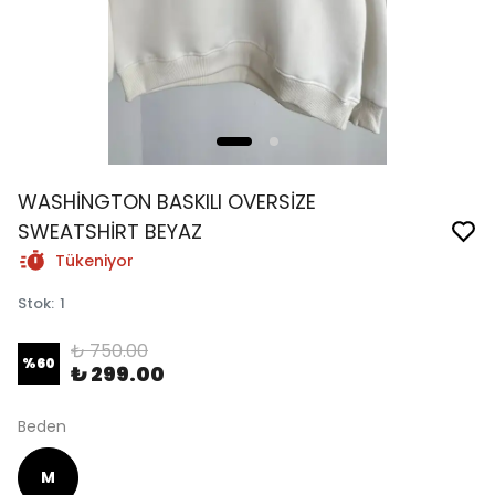
WASHİNGTON BASKILI OVERSİZE
SWEATSHİRT BEYAZ
Tükeniyor
Stok
:
1
₺ 750.00
%
60
₺ 299.00
Beden
M