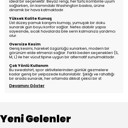
ideal bir seçenektir. Beyaz rengi, her türlü kombinle uyum
sağlarken, ön kısmındaki Washington baskısı, ürüne
dinamik bir hava katmaktadır.
Yüksek Kalite Kumaş
Üst düzey pamuk karışımı kumaşı, yumuşak bir doku
sunarak gün boyu konfor sağlar. Nefes alabilir yapısı
sayesinde, sıcak havalarda bile serin kalmanıza yardımcı
olur.
Oversize Kesim
Geniş kesimi, hareket özgürlüğü sunarken, modern bir
görünüm elde etmenizi sağlar. Farklı beden seçenekleri (S,
M, L) ile her vücut tipine uygun bir alternatif sunulmaktadır.
Çok Yönlü Kullanım
Bu sweatshirt, spor aktivitelerinden günlük gezmelere
kadar geniş bir yelpazede kullanılabilir. Şıklığı ve rahatlığı
bir arada sunarak, her ortamda dikkat çekici bir st
Devamını Göster
Yeni Gelenler