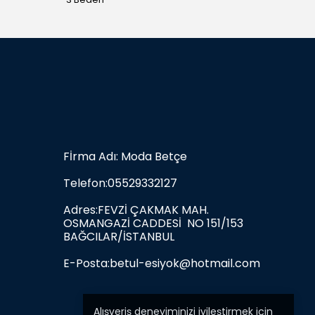
Fİrma Adı: Moda Betçe
Telefon:05529332127
Adres:FEVZİ ÇAKMAK MAH.
OSMANGAZİ CADDESİ NO 151/153
BAĞCILAR/İSTANBUL
E-Posta:
betul-esiyok@hotmail.com
Alışveriş deneyiminizi iyileştirmek için