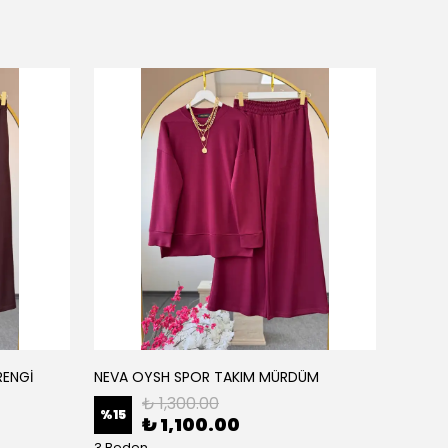
RENGİ
NEVA OYSH SPOR TAKIM MÜRDÜM
NEVA O
₺ 1,300.00
%
15
%
15
₺ 1,100.00
3 Beden
3 Bede