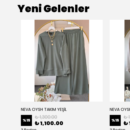
Yeni Gelenler
NEVA OYSH TAKIM YEŞİL
NEVA OYS
₺ 1,300.00
₺ 
%
15
%
15
₺ 1,100.00
₺ 
3 Beden
3 Beden