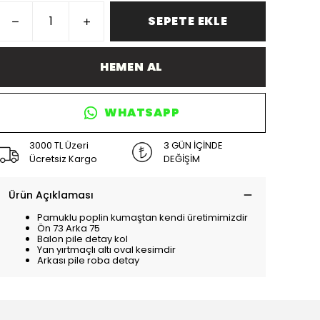
SEPETE EKLE
HEMEN AL
WHATSAPP
3000 TL Üzeri
3 GÜN İÇİNDE
Ücretsiz Kargo
DEĞİŞİM
Ürün Açıklaması
Pamuklu poplin kumaştan kendi üretimimizdir
Ön 73 Arka 75
Balon pile detay kol
Yan yırtmaçlı altı oval kesimdir
Arkası pile roba detay