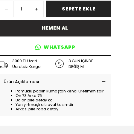
SEPETE EKLE
HEMEN AL
WHATSAPP
3000 TL Üzeri
3 GÜN İÇİNDE
Ücretsiz Kargo
DEĞİŞİM
Ürün Açıklaması
Pamuklu poplin kumaştan kendi üretimimizdir
Ön 73 Arka 75
Balon pile detay kol
Yan yırtmaçlı altı oval kesimdir
Arkası pile roba detay