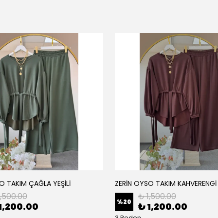
O TAKIM ÇAĞLA YEŞİLİ
ZERİN OYSO TAKIM KAHVERENGİ
1,500.00
₺ 1,500.00
%
20
1,200.00
₺ 1,200.00
3 Beden