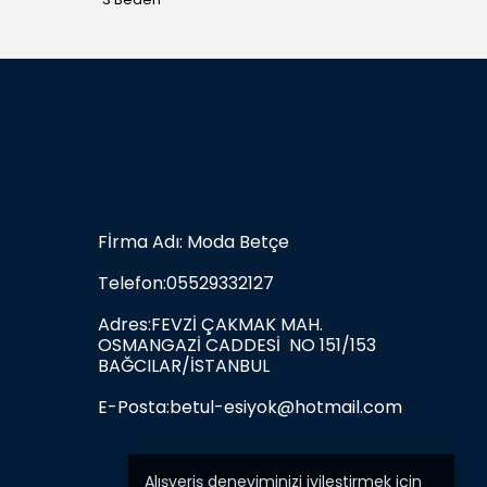
Fİrma Adı: Moda Betçe
Telefon:05529332127
Adres:FEVZİ ÇAKMAK MAH.
OSMANGAZİ CADDESİ NO 151/153
BAĞCILAR/İSTANBUL
E-Posta:
betul-esiyok@hotmail.com
Alışveriş deneyiminizi iyileştirmek için