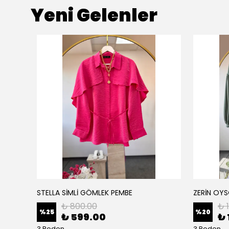
Yeni Gelenler
STELLA SİMLİ GÖMLEK PEMBE
ZERİN OYS
₺ 800.00
₺ 
%
25
%
20
₺ 599.00
₺ 
3 Beden
3 Beden