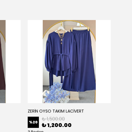
ZERİN OYSO TAKIM LACİVERT
ZERİN
₺ 1,500.00
%
20
%
20
₺ 1,200.00
3 Beden
3 Bede