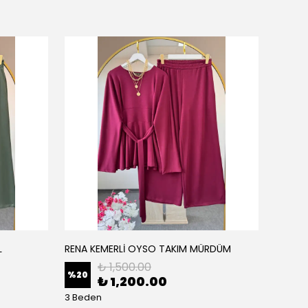
L
RENA KEMERLİ OYSO TAKIM MÜRDÜM
RENA K
₺ 1,500.00
%
20
%
20
₺ 1,200.00
3 Beden
3 Bede