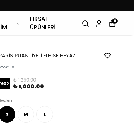
FIRSAT
0
YİM
ÜRÜNLERİ
PARİS PUANTİYELİ ELBİSE BEYAZ
Stok
:
10
₺ 1,250.00
%
20
₺ 1,000.00
Beden
S
M
L