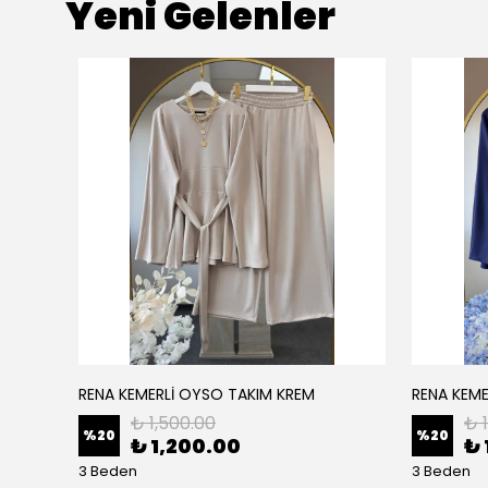
Yeni Gelenler
RENA KEMERLİ OYSO TAKIM KREM
RENA KEME
₺ 1,500.00
₺ 
%
20
%
20
₺ 1,200.00
₺ 
3 Beden
3 Beden