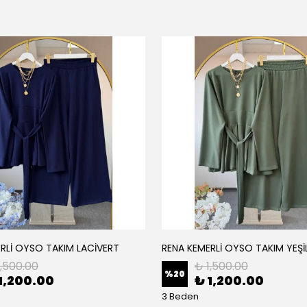
RLİ OYSO TAKIM LACİVERT
RENA KEMERLİ OYSO TAKIM YEŞİ
1,500.00
₺ 1,500.00
%
20
1,200.00
₺ 1,200.00
3 Beden