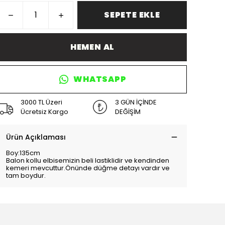
SEPETE EKLE
HEMEN AL
WHATSAPP
3000 TL Üzeri
3 GÜN İÇİNDE
Ücretsiz Kargo
DEĞİŞİM
Ürün Açıklaması
Boy:135cm
Balon kollu elbisemizin beli lastiklidir ve kendinden
kemeri mevcuttur.Önünde düğme detayı vardır ve
tam boydur.