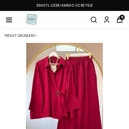
3000TL ÜZERİ KARGO ÜCRETSİZ
0
FIRSAT ÜRÜNLERİ⚡