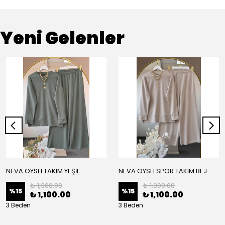
Yeni Gelenler
NEVA OYSH TAKIM YEŞİL
NEVA OYSH SPOR TAKIM BEJ
₺ 1,300.00
₺ 1,300.00
%
15
%
15
₺ 1,100.00
₺ 1,100.00
3 Beden
3 Beden