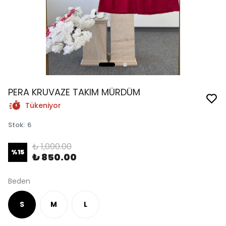
PERA KRUVAZE TAKIM MÜRDÜM
Tükeniyor
Stok
:
6
₺ 1,000.00
%
15
₺ 850.00
Beden
S
M
L