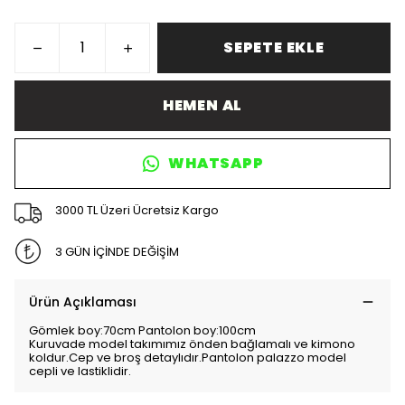
SEPETE EKLE
HEMEN AL
WHATSAPP
3000 TL Üzeri Ücretsiz Kargo
3 GÜN İÇİNDE DEĞİŞİM
Ürün Açıklaması
Gömlek boy:70cm Pantolon boy:100cm
Kuruvade model takımımız önden bağlamalı ve kimono
koldur.Cep ve broş detaylıdır.Pantolon palazzo model
cepli ve lastiklidir.