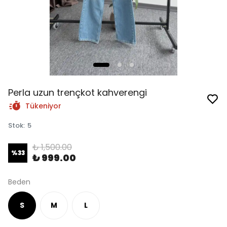
Perla uzun trençkot kahverengi
Tükeniyor
Stok
:
5
₺ 1,500.00
%
33
₺ 999.00
Beden
S
M
L