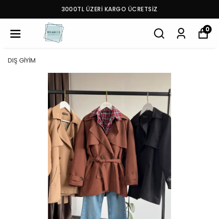
3000TL ÜZERİ KARGO ÜCRETSİZ
0
DIŞ GİYİM