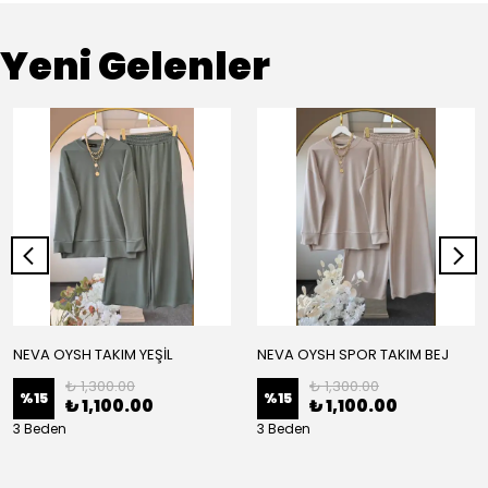
Yeni Gelenler
NEVA OYSH TAKIM YEŞİL
NEVA OYSH SPOR TAKIM BEJ
₺ 1,300.00
₺ 1,300.00
%
15
%
15
₺ 1,100.00
₺ 1,100.00
3 Beden
3 Beden