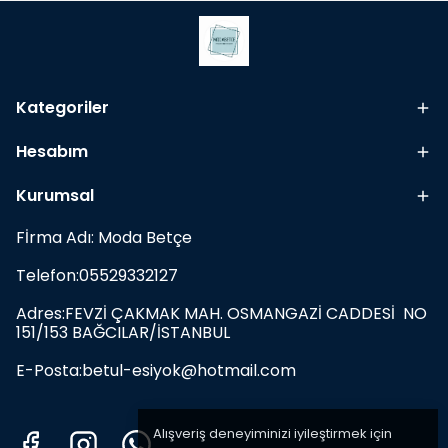
Kategoriler
Hesabım
Kurumsal
Fİrma Adı: Moda Betçe
Telefon:05529332127
Adres:FEVZİ ÇAKMAK MAH. OSMANGAZİ CADDESİ NO
151/153 BAĞCILAR/İSTANBUL
E-Posta:
betul-esiyok@hotmail.com
Alışveriş deneyiminizi iyileştirmek için