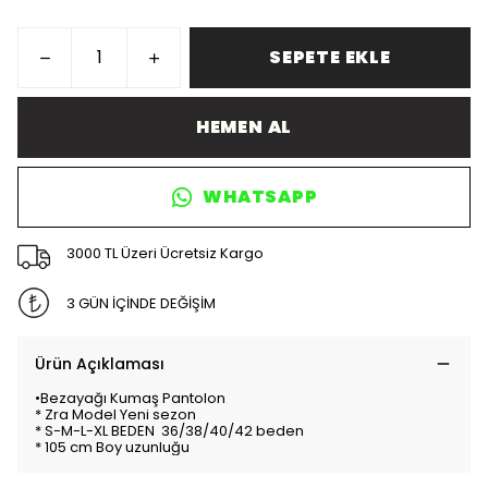
SEPETE EKLE
HEMEN AL
WHATSAPP
3000 TL Üzeri Ücretsiz Kargo
3 GÜN İÇİNDE DEĞİŞİM
Ürün Açıklaması
•Bezayağı Kumaş Pantolon
* Zra Model Yeni sezon
* ⁠S-M-L-XL BEDEN 36/38/40/42 beden
* ⁠105 cm Boy uzunluğu