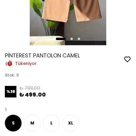
PİNTEREST PANTOLON CAMEL
Tükeniyor
Stok
:
5
₺ 799.00
%
38
₺ 499.00
s
S
M
L
XL