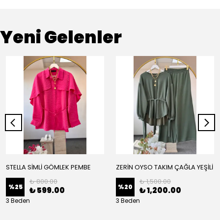
Yeni Gelenler
STELLA SİMLİ GÖMLEK PEMBE
ZERİN OYSO TAKIM ÇAĞLA YEŞİLİ
₺ 800.00
₺ 1,500.00
%
25
%
20
₺ 599.00
₺ 1,200.00
3 Beden
3 Beden