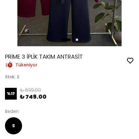
PRİME 3 İPLİK TAKIM ANTRASİT
Tükeniyor
Stok
:
2
₺ 899.00
%
17
₺ 749.00
Beden
S