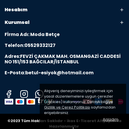
Hesabım
Kurumsal
Fİrma Adı: Moda Betçe
Telefon:05529332127
Adres:FEVZİ ÇAKMAK MAH. OSMANGAZİ CADDESİ
NO 151/153 BAĞCILAR/İSTANBUL
E-Posta:
betul-esiyok@hotmail.com
Alışveriş deneyiminizi iyileştirmek için
yasal düzenlemelere uygun çerezler
(cookies) kullanıyoruz. Detaylı bilgiye
Gizlilik ve Çerez Politikası
sayfamızdan
erişebilirsiniz.
Anladım
©2023 Tüm Hakları Saklıdır - ikas E-Ticaret
Altyapısı ile
Hazırlanmıştır