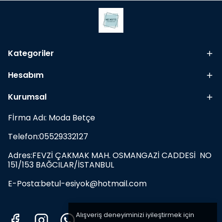
Kategoriler
Hesabım
Kurumsal
Fİrma Adı: Moda Betçe
Telefon:05529332127
Adres:FEVZİ ÇAKMAK MAH. OSMANGAZİ CADDESİ NO
151/153 BAĞCILAR/İSTANBUL
E-Posta:
betul-esiyok@hotmail.com
Alışveriş deneyiminizi iyileştirmek için