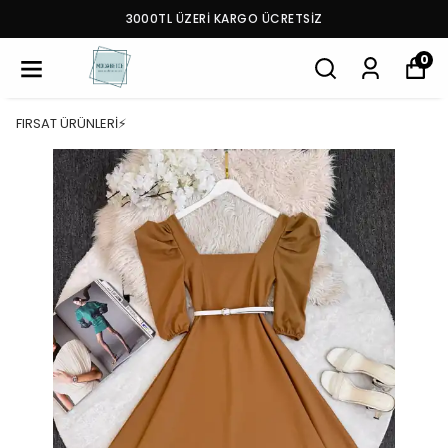
3000TL ÜZERİ KARGO ÜCRETSİZ
0
FIRSAT ÜRÜNLERİ⚡