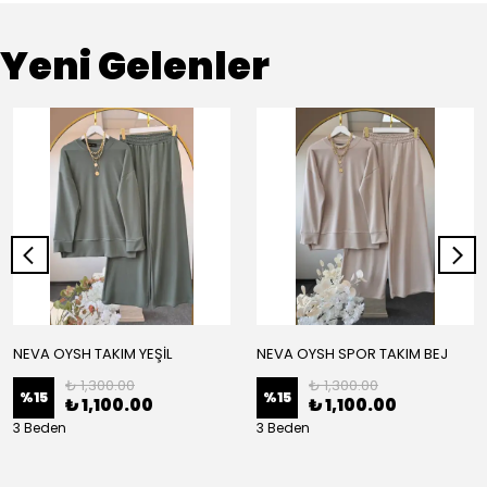
Yeni Gelenler
NEVA OYSH TAKIM YEŞİL
NEVA OYSH SPOR TAKIM BEJ
₺ 1,300.00
₺ 1,300.00
%
15
%
15
₺ 1,100.00
₺ 1,100.00
3 Beden
3 Beden