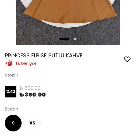
PRİNCESS ELBİSE SÜTLÜ KAHVE
Tükeniyor
Stok
:
1
₺ 600.00
%
42
₺ 350.00
Beden
S
XS