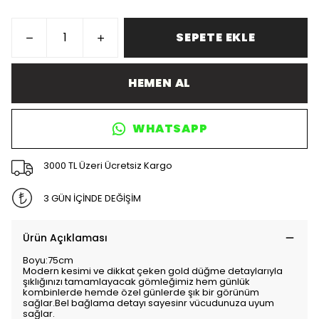
SEPETE EKLE
HEMEN AL
WHATSAPP
3000 TL Üzeri Ücretsiz Kargo
3 GÜN İÇİNDE DEĞİŞİM
Ürün Açıklaması
Boyu:75cm
Modern kesimi ve dikkat çeken gold düğme detaylarıyla
şıklığınızı tamamlayacak gömleğimiz hem günlük
kombinlerde hemde özel günlerde şık bir görünüm
sağlar.Bel bağlama detayı sayesinr vücudunuza uyum
sağlar.