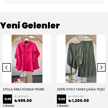
Yeni Gelenler
STELLA SİMLİ GÖMLEK PEMBE
ZERİN OYSO TAKIM ÇAĞLA YEŞİLİ
₺ 800.00
₺ 1,500.00
%
25
%
20
₺ 599.00
₺ 1,200.00
3 Beden
3 Beden