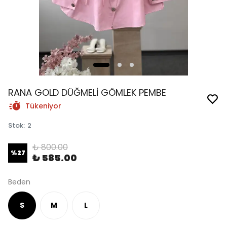
RANA GOLD DÜĞMELİ GÖMLEK PEMBE
Tükeniyor
Stok
:
2
₺ 800.00
%
27
₺ 585.00
Beden
S
M
L