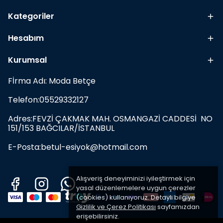
Kategoriler
Hesabım
Kurumsal
Fİrma Adı: Moda Betçe
Telefon:05529332127
Adres:FEVZİ ÇAKMAK MAH. OSMANGAZİ CADDESİ NO
151/153 BAĞCILAR/İSTANBUL
E-Posta:
betul-esiyok@hotmail.com
Alışveriş deneyiminizi iyileştirmek için
yasal düzenlemelere uygun çerezler
(cookies) kullanıyoruz. Detaylı bilgiye
Gizlilik ve Çerez Politikası
sayfamızdan
erişebilirsiniz.