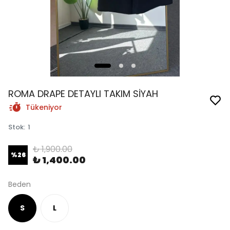
ROMA DRAPE DETAYLI TAKIM SİYAH
Tükeniyor
Stok
:
1
₺ 1,900.00
%
26
₺ 1,400.00
Beden
S
L