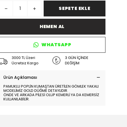
SEPETE EKLE
HEMEN AL
WHATSAPP
3000 TL Üzeri
3 GÜN İÇİNDE
Ücretsiz Kargo
DEĞİŞİM
Ürün Açıklaması
PAMUKLU POPLİN KUMAŞTAN ÜRETİLEN GÖMLEK YAKALI
MODELİMİZ GOLD DÜĞME DETAYLIDIR.
ÖNDE VE ARKADA PİLESİ OLUP KEMERLİ YA DA KEMERSİZ
KULLANILABİLİR.