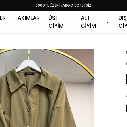
3000TL ÜZERİ KARGO ÜCRETSİZ
LER
TAKIMLAR
ÜST
ALT
DIŞ
GİYİM
GİYİM
Gİ