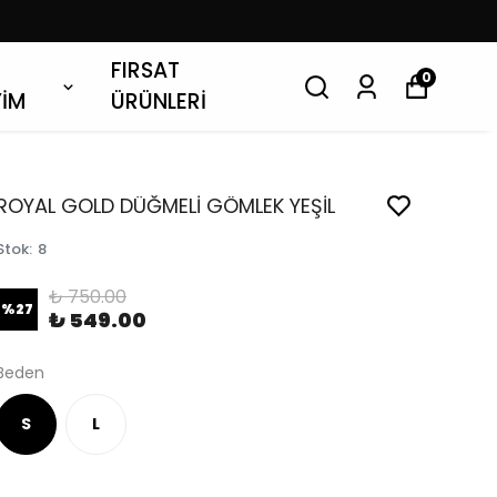
FIRSAT
0
YİM
ÜRÜNLERİ
ROYAL GOLD DÜĞMELİ GÖMLEK YEŞİL
Stok
:
8
₺ 750.00
%
27
₺ 549.00
Beden
S
L