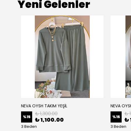
Yeni Gelenler
NEVA OYSH TAKIM YEŞİL
NEVA OYS
₺ 1,300.00
₺ 
%
15
%
15
₺ 1,100.00
₺ 
3 Beden
3 Beden