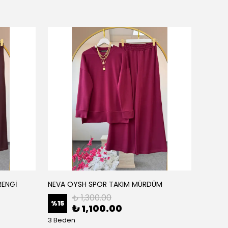
RENGİ
NEVA OYSH SPOR TAKIM MÜRDÜM
NEVA O
₺ 1,300.00
%
15
%
15
₺ 1,100.00
3 Beden
3 Bede