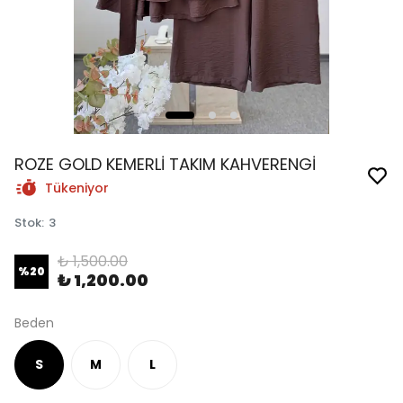
ROZE GOLD KEMERLİ TAKIM KAHVERENGİ
Tükeniyor
Stok
:
3
₺ 1,500.00
%
20
₺ 1,200.00
Beden
S
M
L