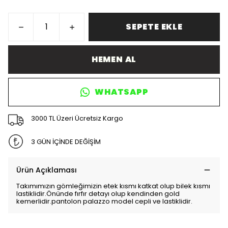
SEPETE EKLE
HEMEN AL
WHATSAPP
3000 TL Üzeri Ücretsiz Kargo
3 GÜN İÇİNDE DEĞİŞİM
Ürün Açıklaması
Takımımızın gömleğimizin etek kısmı katkat olup bilek kısmı
lastiklidir.Önünde fırfır detayı olup kendinden gold
kemerlidir.pantolon palazzo model cepli ve lastiklidir.