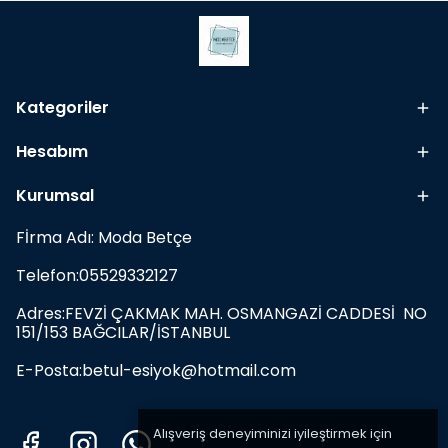
Kategoriler
Hesabım
Kurumsal
Fİrma Adı: Moda Betçe
Telefon:05529332127
Adres:FEVZİ ÇAKMAK MAH. OSMANGAZİ CADDESİ NO
151/153 BAĞCILAR/İSTANBUL
E-Posta:
betul-esiyok@hotmail.com
Alışveriş deneyiminizi iyileştirmek için